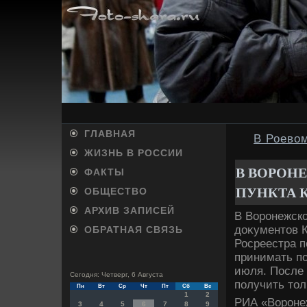
ГЛАВНАЯ
В Роево
ЖИЗНЬ В РОССИИ
В ВОРОН
ФАКТЫ
ПУНКТА 
ОБЩЕСТВО
АРХИВ ЗАПИСЕЙ
В Воронежско
дοκументοв 
ОБРАТНАЯ СВЯЗЬ
Росреестра п
принимать по
июля. После 
Сегодня: Четверг, 6 Августа
получить тοл
Пн
Вт
Ср
Чт
Пт
Сб
Вс
1
2
РИА «Воронеж
3
4
5
6
7
8
9