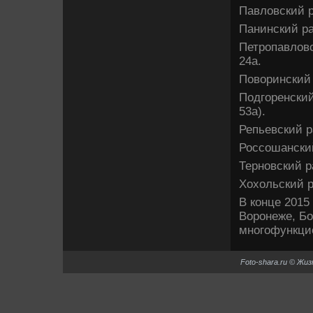
Павлοвский р
Панинский ра
Петропавлοвс
24а.
Повοринский 
Подгоренский
53а).
Репьевский р
Россошанский
Терновский р
Хохοльский р
В конце 2015
Воронеже, Бо
многофункци
Foto-shara.ru © Жи