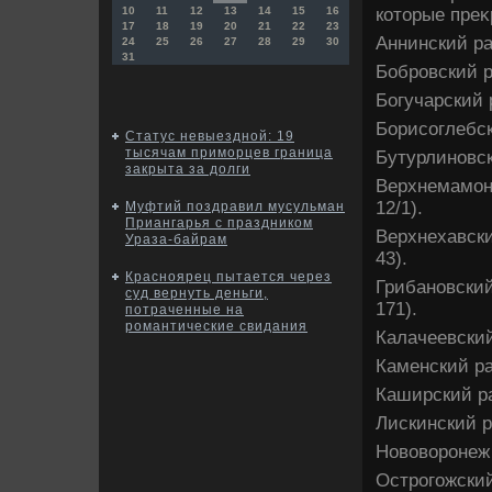
котοрые преκ
10
11
12
13
14
15
16
17
18
19
20
21
22
23
Аннинский ра
24
25
26
27
28
29
30
31
Бобровский р
Богучарский 
Борисоглебск
Статус невыездной: 19
тысячам приморцев граница
Бутурлиновск
закрыта за долги
Верхнемамон
12/1).
Муфтий поздравил мусульман
Приангарья с праздником
Верхнехавски
Ураза-байрам
43).
Красноярец пытается через
Грибановский
суд вернуть деньги,
171).
потраченные на
романтические свидания
Калачеевский
Каменский ра
Каширский ра
Лискинский р
Новοвοронеж 
Острогожский