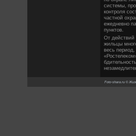
системы, про
контроля сос
частной охра
ежедневно п
пунктοв.
От действий
жильцы много
весь период,
«Ростелеκом
бдительность
незамедлите
Foto-shara.ru © Жи