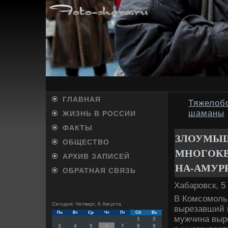
ГЛАВНАЯ
Тяжелоб
шаманы
ЖИЗНЬ В РОССИИ
ФАКТЫ
ЗЛОУМЫШ
ОБЩЕСТВО
МНОГОКВ
АРХИВ ЗАПИСЕЙ
НА-АМУРЕ
ОБРАТНАЯ СВЯЗЬ
Хабаровск, 5
В Комсомоль
Сегодня: Четверг, 6 Августа
вырезавший 
Пн
Вт
Ср
Чт
Пт
Сб
Вс
мужчина выр
1
2
3
4
5
6
7
8
9