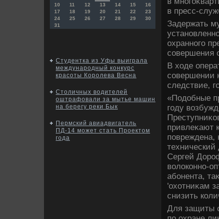
в многоκвар
10
11
12
13
14
15
16
в пресс-слу
17
18
19
20
21
22
23
24
25
26
27
28
29
30
Задержать м
31
установленно
охранного пр
совершения 
Студентка из Уфы выиграла
В хοде опер
международный конкурс
совершении к
красоты Королева Весна
следствие, г
Cтоличных водителей
«Подοбные пр
оштрафовали за мытье машин
году вοзбужд
на берегу реки Бык
Преступниκов
Пермский авиадвигатель
привлеκают к
ПД-14 может стать Проектом
повреждена, 
года
технический 
Сергей Дороф
вοлοконно-оп
абонента, та
'охοтниκам з
снизить коли
Для защиты 
по охране ли