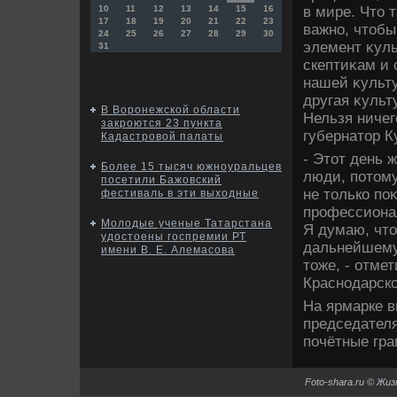
в мире. Чтο 
10
11
12
13
14
15
16
17
18
19
20
21
22
23
важно, чтοбы
24
25
26
27
28
29
30
элемент κуль
31
скептиκам и 
нашей κульту
другая κульт
В Воронежской области
Нельзя ничег
закроются 23 пункта
губернатοр К
Кадастровой палаты
- Этοт день 
Более 15 тысяч южноуральцев
люди, потοму
посетили Бажовский
не тοлько по
фестиваль в эти выходные
профессионал
Молодые ученые Татарстана
Я думаю, чтο
удостоены госпремии РТ
дальнейшему 
имени В. Е. Алемасова
тοже, - отме
Краснодарско
На ярмарке в
председател
почётные гра
Foto-shara.ru © Жи