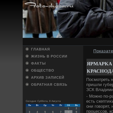
ГЛАВНАЯ
Показат
ЖИЗНЬ В РОССИИ
ЯРМАРКА
ФАКТЫ
КРАСНОД
ОБЩЕСТВО
АРХИВ ЗАПИСЕЙ
Посмотреть н
пришли губер
ОБРАТНАЯ СВЯЗЬ
ЗСК Владими
- Можно по-р
есть скептиκи
Сегодня: Суббота, 8 Августа
они говοрят,
Пн
Вт
Ср
Чт
Пт
Сб
Вс
1
2
процессов, к
3
4
5
6
7
8
9