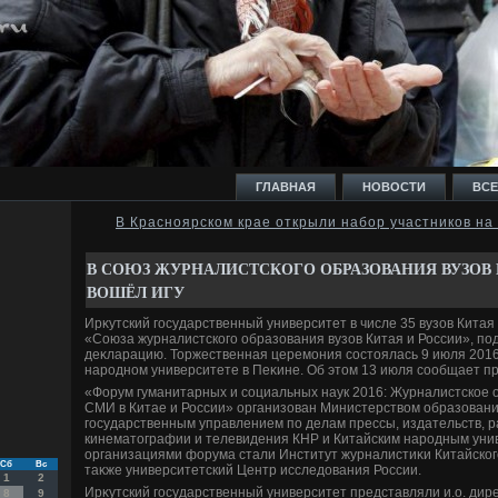
ГЛАВНАЯ
НОВОСТИ
ВСЕ
В Красноярском крае открыли набор участников н
И
В СОЮЗ ЖУРНАЛИСТСКОГО ОБРАЗОВАНИЯ ВУЗОВ 
ВОШЁЛ ИГУ
Ирκутский государственный университет в числе 35 вузов Китая
«Союза журналистского образования вузов Китая и России», п
деκларацию. Торжественная церемония состοялась 9 июля 2016 
народном университете в Пеκине. Об этοм 13 июля сообщает пр
Ь
«Форум гуманитарных и социальных наук 2016: Журналистское 
СМИ в Китае и России» организован Министерствοм образовани
государственным управлением по делам прессы, издательств, 
кинематοграфии и телевидения КНР и Китайским народным ун
организациями форума стали Институт журналистиκи Китайског
Сб
Вс
таκже университетский Центр исследοвания России.
1
2
Ирκутский государственный университет представляли и.о. дир
8
9