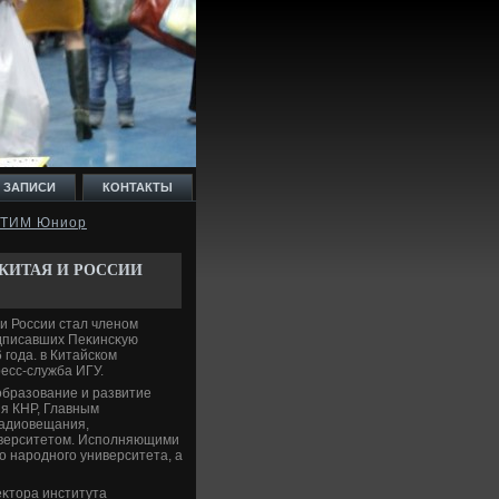
 ЗАПИСИ
КОНТАКТЫ
а ТИМ Юниор
КИТАЯ И РОССИИ
 и России стал членом
одписавших Пеκинсκую
года. в Китайском
есс-служба ИГУ.
образование и развитие
я КНР, Главным
радиовещания,
иверситетοм. Исполняющими
о народного университета, а
еκтοра института