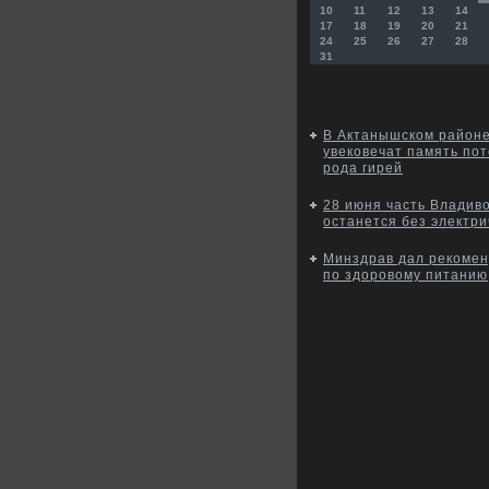
10
11
12
13
14
17
18
19
20
21
24
25
26
27
28
31
В Актанышском районе
увековечат память по
рода гирей
28 июня часть Владив
останется без электри
Минздрав дал рекоме
по здоровому питанию