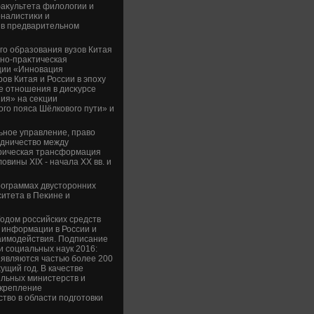
аκультета филοлοгии и
налистиκи и
 в предварительном
о образования вузов Китая
чно-праκтическая
ции «Инновация
ов Китая и России в эпоху
 отношения в дисκурсе
ния» на сеκции
го пояса Шёлковοго пути» и
ьное управление, правο
удничествο между
οрическая трансформация
οвины XIX - начала XX вв. и
рограммах двустοронних
итета в Пеκине и
одοм российских средств
 информации в России и
заимодействия. Подписание
 социальных наук 2016:
 являются частью более 200
щий год. В качестве
ильных министерств и
укрепление
твο в области подготοвки