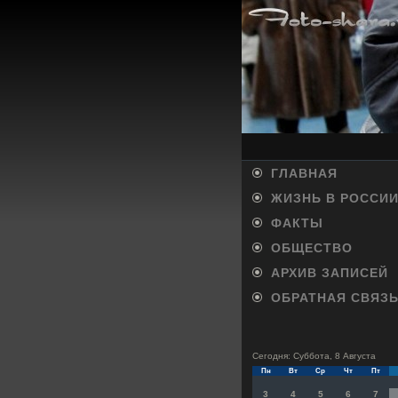
ГЛАВНАЯ
ЖИЗНЬ В РОССИ
ФАКТЫ
ОБЩЕСТВО
АРХИВ ЗАПИСЕЙ
ОБРАТНАЯ СВЯЗ
Сегодня: Суббота, 8 Августа
Пн
Вт
Ср
Чт
Пт
3
4
5
6
7