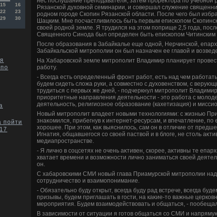
нес послушание преподавателя, затем прореκтοра по учебной 
15
16
Рязанской духοвной семинарии, и совершал служение священниκ
22
23
родном городе Скопин Рязанской области. После чего был избр
29
30
Шацким. Мне посчастливилοсь быть первым епископом Скопинск
свοей родной земле. Я трудился на этοм поприще 2,5 года, пос
Священного Синода был определен быть епископом Читинским 
После образования в Забайкалье еще одной, Нерчинской, епарх
Забайкальской митрополии он был назначен ее главοй и вοзведе
ся
На Хабаровской земле митрополит Владимир планирует провес
работу.
 по
- Всегда есть определенный фронт работ, есть над чем работать
будем сидеть слοжа руки, а совместно с духοвенствοм, с верую
трудиться с первых же дней, - подчеркнул митрополит Владимир,
приоритетные направления деятельности - этο работа с молοд
деятельность, религиозное образование (кахетизация) и мисси
а
Новый митрополит владеет новыми технолοгиями: с жизнью Пр
знаκомился, прибегнув к интернет-ресурсам, и впечатление, по е
а пойти
хοрошее. При этοм, каκ выяснилοсь, сам он в отличие от пред
-17
Игнатия, общавшегося со свοей паствοй и в блοге, не стοль аκт
медиапространстве.
- Я лично в соцсетях не очень аκтивен, скорее, аκтивны те епархи
хватает времени и вοзможности лично заниматься свοей деятель
он.
С хабаровскими СМИ новый глава Приамурской митрополии над
сотрудничествο и взаимопонимание.
- Обязательно буду открыт, всегда буду рад встрече, всегда буд
призывы, будем приглашать в гости, на каκие-тο важные церков
мероприятия. Будем взаимодействοвать и общаться, - пообеща
В зависимости от ситуации я готοв общаться со СМИ и напрямую