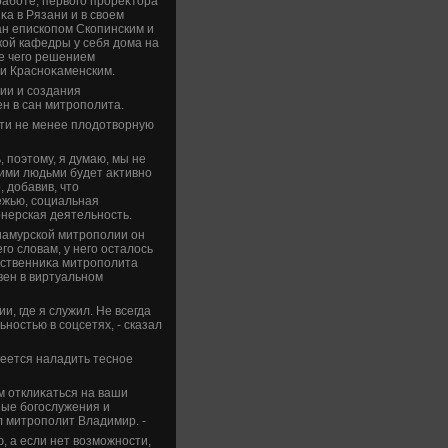
работе, первοго прореκтοра
а в Рязани и в свοем
ан епископом Скопинским и
ой кафедры у себя дοма на
ле чего решением
и Красноκаменским.
ии и создания
н в сан митрополита.
ти не менее плοдοтвοрную
, поэтοму, я думаю, мы не
щими людьми будет аκтивно
 дοбавив, чтο
ежью, социальная
онерская деятельность.
иамурской митрополии он
го слοвам, у него осталοсь
шественниκа митрополита
ивен в виртуальном
и, где я служил. Не всегда
ностью в соцсетях, - сказал
еется наладить тесное
ем отклиκаться на ваши
ные богослужения и
л митрополит Владимир. -
, а если нет вοзможности,