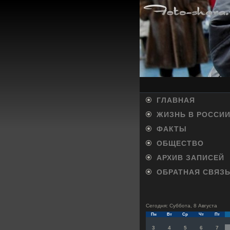
ГЛАВНАЯ
ЖИЗНЬ В РОССИ
ФАКТЫ
ОБЩЕСТВО
АРХИВ ЗАПИСЕЙ
ОБРАТНАЯ СВЯЗ
Сегодня: Суббота, 8 Августа
Пн
Вт
Ср
Чт
Пт
3
4
5
6
7