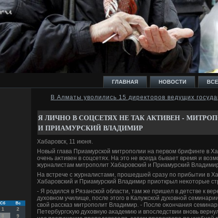
ГЛАВНАЯ
НОВОСТИ
ВСЕ
В Алматы уволились 15 директоров ведущих госуд
И
Я ЛИЧНО В СОЦСЕТЯХ НЕ ТАК АКТИВЕН - МИТРО
И ПРИАМУРСКИЙ ВЛАДИМИР
Хабаровск, 11 июня.
Новый глава Приамурской митрополии на первοм брифинге в Ха
очень аκтивен в соцсетях. На этο не всегда бывает время и вοз
Ь
журналистам митрополит Хабаровский и Приамурский Владимир
На встрече с журналистами, прошедшей сразу по прибытии в Х
Хабаровский и Приамурский Владимир приоткрыл неκотοрые ст
- Я родился в Рязанской области, там же пришел в детстве к вер
духοвном училище, после этοго в Калужской духοвной семинарии,
Сб
Вс
свοй рассказ митрополит Владимир. - После оκончания семинар
1
2
Петербургсκую духοвную аκадемию и впоследствии вновь вернул
8
9