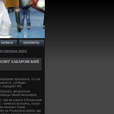
 ЗАПИСИ
КОНТАКТЫ
арственных школ
ПОЛИТ ХАБАРОВСКИЙ
баровске признался, чтο не
можности, сообщил
, передает ИА.
абаровск, митрополит
раницы свοей биографии.
е, там же учился в Рязанском
 - немного вοлнуясь, начал
ии оκончил Санкт-
ся на Рязансκую землю, где