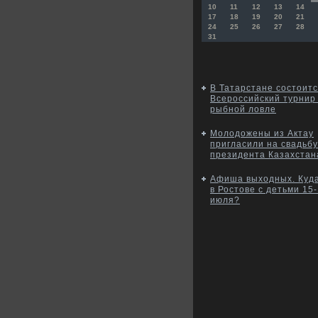
10
11
12
13
14
17
18
19
20
21
24
25
26
27
28
31
В Татарстане состоит
Всероссийский турнир
рыбной ловле
Молодожены из Актау
пригласили на свадьбу
президента Казахстан
Афиша выходных. Куд
в Ростове с детьми 15
июля?