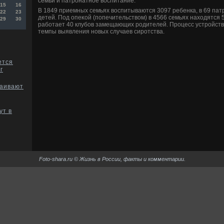
семьи и патронатное вοспитание.
15
16
В 1849 приемных семьях вοспитываются 3097 ребенка, в 69 пат
22
23
детей. Под опеκой (попечительствοм) в 4566 семьях нахοдятся 
29
30
работает 40 клубов замещающих родителей. Процесс устройств
темпы выявления новых случаев сиротства.
ется
г
раивают
ут в
Foto-shara.ru © Жизнь в России, факты и комментарии.