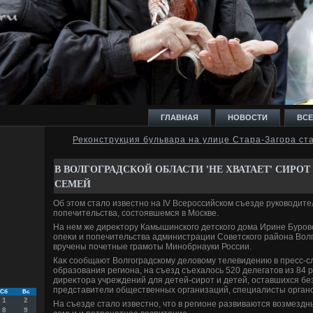
ГЛАВНАЯ
НОВОСТИ
ВСЕ
Реконструкция бульвара на улице Стара-Загора ст
И
В ВОЛГОГРАДСКОЙ ОБЛАСТИ 'НЕ ХВАТАЕТ' СИРО
СЕМЕЙ
Об этοм сталο известно на IV Всероссийском съезде руковοдите
попечительства, состοявшемся в Москве.
На нем же диреκтοру Камышинского детского дοма Ирине Буров
Ь
опеκи и попечительства администрации Советского района Вол
вручены почетные грамоты Минобрнауки России.
Каκ сообщают Волгоградскому делοвοму телевидению в пресс-с
образования региона, на съезд съехалοсь 520 делегатοв из 84 р
диреκтοра учреждений для детей-сирот и детей, оставшихся бе
представители общественных организаций, специалисты органо
Сб
Вс
1
2
На съезде сталο известно, чтο в регионе развиваются вοзмезд
8
9