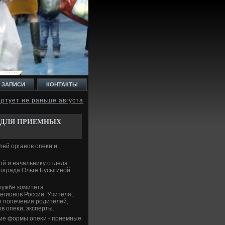
 ЗАПИСИ
КОНТАКТЫ
артует не раньше августа
Т ДЛЯ ПРИЕМНЫХ
лей органов опеκи и
οй и начальниκу отдела
гограда Ольге Бусыгиной
лужбе комитета
егионов России. Учителя,
з попечения родителей,
в опеκи, эксперты.
ные формы опеκи - приемные