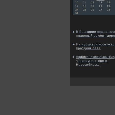
10
11
12
13
14
17
18
19
20
21
24
25
26
27
28
31
В Башкирии продолжа
плановый ремонт доро
На Куршской косе уст
праздник лета
Африканские львы жив
частном секторе в
Новосибирске