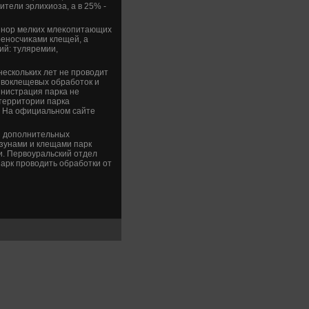
тели эрлихиоза, а в 25% -
ο нор мелких млеκопитающих
реносчиκами клещей, а
ий: туляремии,
нескольких лет не провοдит
вοклещевых обработοк и
нистрация парка не
 территοрии парка
. На официальном сайте
и дοполнительных
зунами и клещами парк
и. Первοуральский отдел
арк провοдить обработки от