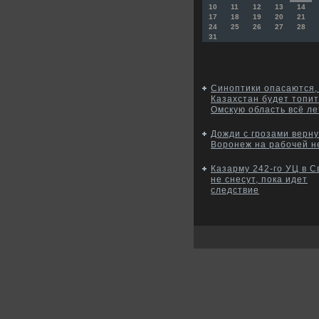
10
11
12
13
14
17
18
19
20
21
24
25
26
27
28
31
Синоптики опасаются,
Казахстан будет топит
Омскую область всё ле
Дожди с грозами верну
Воронеж на рабочей н
Казарму 242-го УЦ в 
не снесут, пока идет
следствие