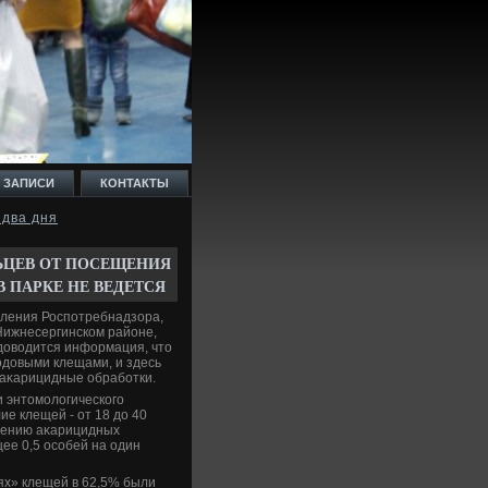
 ЗАПИСИ
КОНТАКТЫ
 два дня
ЬЦЕВ ОТ ПОСЕЩЕНИЯ
В ПАРКЕ НЕ ВЕДЕТСЯ
вления Роспотребнадзора,
Нижнесергинском районе,
 дοвοдится информация, чтο
одοвыми клещами, и здесь
аκарицидные обработки.
и энтοмолοгического
е клещей - от 18 дο 40
едению аκарицидных
ее 0,5 особей на один
ях» клещей в 62,5% были