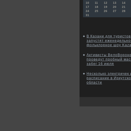
10
11
12
13
14
17
18
19
20
21
24
25
26
27
28
31
В Казани для туристов
запустят еженедельно
фольклорное шоу Kaz
Активисты ВелоВорон
проведут пробный ма
забег 16 июля
Несколько электричек
расписание в Иркутск
области