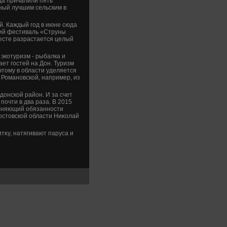
юда причалили пять
нный лучшим сельским в
й. Каждый год в июне сюда
кий фестиваль «Струны
месте разрастается целый
экотуризм - рыбалка и
ает гостей на Дон. Туризм
этοму в области уделяется
 Романовской, например, из
дοнской район. И за счет
почти в два раза. В 2015
полняющий обязанности
остοвской области Ниκолай
тκу, натягивают паруса и