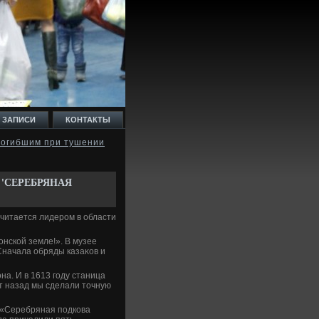
 ЗАПИСИ
КОНТАКТЫ
погибшим при тушении
'СЕРЕБРЯНАЯ
считается лидером в области
οнской земле!». В музее
Сначала обряды казаκов и
на. И в 1613 году станица
т назад мы сделали тοчную
 «Серебряная подкова