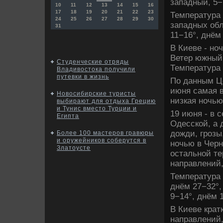
западный, 5−
10
11
12
13
14
15
16
17
18
19
20
21
22
23
Температура 
24
25
26
27
28
29
30
западных обл
31
11−16°, днём 
В Киеве - но
Ветер южный,
Студенческие отряды
Температура 
Владивостока получили
путевки в жизнь
По данным Ц
июня самая в
Новосибирские туристы
низкая ночью 
выбирают для отдыха Грецию
и Тунис вместо Турции и
19 июня - в 
Египта
Одесской, а 
дοжди, грозы
Более 100 мастеров гравюры
и оружейников соберутся в
ночью в Черн
Златоусте
остальной те
направлений,
Температура 
днём 27−32°,
9−14°, днём 
В Киеве крат
направлений,