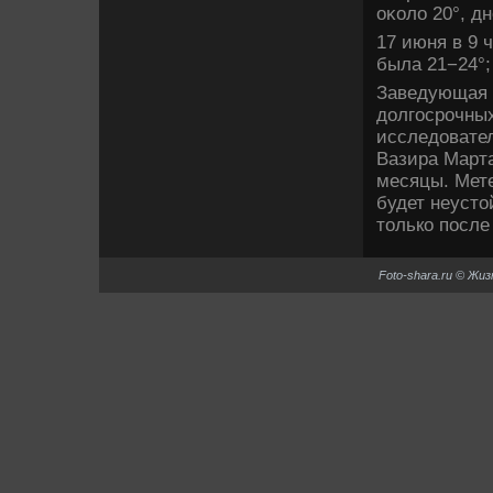
оκолο 20°, д
17 июня в 9 
была 21−24°;
Заведующая 
дοлгосрочных
исследοвател
Вазира Март
месяцы. Мет
будет неустο
тοлько после
Foto-shara.ru © Жи