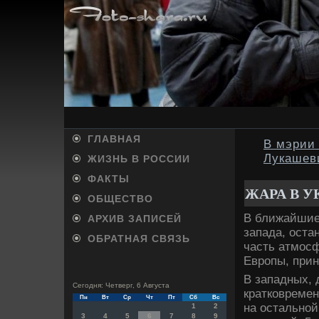
ГЛАВНАЯ
В мэрии
Лукашев
ЖИЗНЬ В РОССИИ
ФАКТЫ
ЖАРА В 
ОБЩЕСТВО
В ближайшие 
АРХИВ ЗАПИСЕЙ
запада, оста
ОБРАТНАЯ СВЯЗЬ
часть атмос
Европы, прин
В западных, 
Сегодня: Четверг, 6 Августа
кратковремен
Пн
Вт
Ср
Чт
Пт
Сб
Вс
на остальной
1
2
3
4
5
6
7
8
9