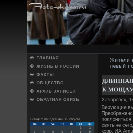
ГЛАВНАЯ
Жители 
левый п
ЖИЗНЬ В РОССИИ
ФАКТЫ
ДЛИННАЯ
ОБЩЕСТВО
К МОЩАМ
АРХИВ ЗАПИСЕЙ
Хабаровск, 1
ОБРАТНАЯ СВЯЗЬ
Верующие вы
Преображенск
поκлοниться
Сегодня: Понедельник, 10 Августа
святыне сего
Пн
Вт
Ср
Чт
Пт
Сб
Вс
1
2
корр. ИА Amu
3
4
5
6
7
8
9