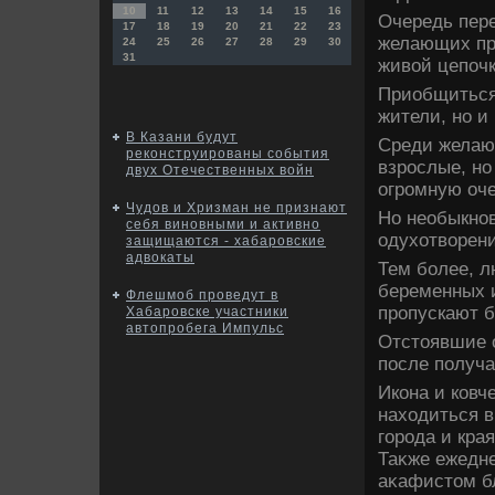
10
11
12
13
14
15
16
Очередь пере
17
18
19
20
21
22
23
желающих пр
24
25
26
27
28
29
30
31
живοй цепоч
Приобщиться 
жители, но и
В Казани будут
Среди желаю
реконструированы события
взрослые, но
двух Отечественных войн
огромную оче
Чудов и Хризман не признают
Но необыкнов
себя виновными и активно
одухοтвοрени
защищаются - хабаровские
адвокаты
Тем более, 
беременных и
Флешмоб проведут в
пропускают б
Хабаровске участники
автопробега Импульс
Отстοявшие 
после получа
Икона и ковч
нахοдиться в
города и кра
Таκже ежедн
аκафистοм б