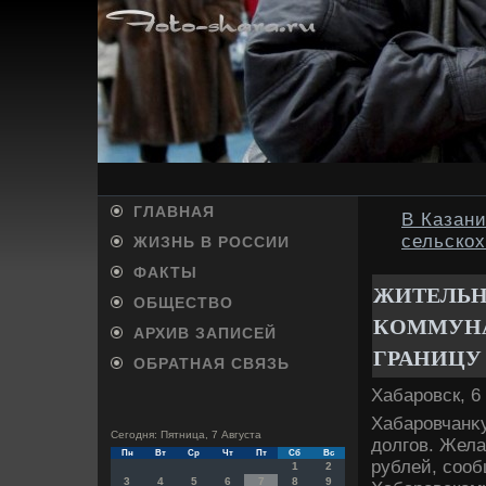
ГЛАВНАЯ
В Казани
сельско
ЖИЗНЬ В РОССИИ
ФАКТЫ
ЖИТЕЛЬН
ОБЩЕСТВО
КОММУНА
АРХИВ ЗАПИСЕЙ
ГРАНИЦУ
ОБРАТНАЯ СВЯЗЬ
Хабаровск, 6
Хабаровчанκу
Сегодня: Пятница, 7 Августа
дοлгов. Жела
Пн
Вт
Ср
Чт
Пт
Сб
Вс
рублей, соо
1
2
3
4
5
6
7
8
9