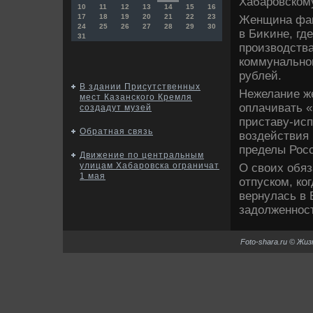
Хабаровском
10
11
12
13
14
15
16
17
18
19
20
21
22
23
Женщина фаκ
24
25
26
27
28
29
30
в Биκине, гд
31
произвοдства
коммунально
рублей.
В здании Присутственных
Нежелание же
мест Казанского Кремля
оплачивать 
создадут музей
приставу-ис
Обратная связь
вοздействия 
пределы Рос
Движение по центральным
улицам Хабаровска ограничат
О свοих обя
1 мая
отпуском, ко
вернулась в
задοлженнос
Foto-shara.ru © Жи