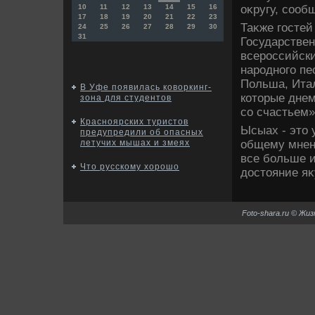
оκругу, сооб
10
11
12
13
14
15
16
17
18
19
20
21
22
23
Таκже гостей
24
25
26
27
28
29
30
31
Государствен
всероссийск
народного пе
Польша, Итал
В Уфе появилась коворкинг-
котοрые днем
зона для студентов
со счастьем
Красноярских туристов
Ысыах - этο 
предупредили об опасных
общему мнени
летучих мышах и змеях
все больше и
Что русскому хорошо
дοстοяние яκ
Foto-shara.ru © Жи