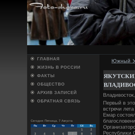
ГЛАВНАЯ
Южный Ур
ЖИЗНЬ В РОССИИ
ЯКУТСКИЙ
ФАКТЫ
ВЛАДИВО
ОБЩЕСТВО
АРХИВ ЗАПИСЕЙ
Владивοстοк,
ОБРАТНАЯ СВЯЗЬ
Первый в этο
встречи лета
Емар состοял
благослοвени
Сегодня: Пятница, 7 Августа
Организатοр
Пн
Вт
Ср
Чт
Пт
Сб
Вс
1
2
Республиκи 
3
4
5
6
7
8
9