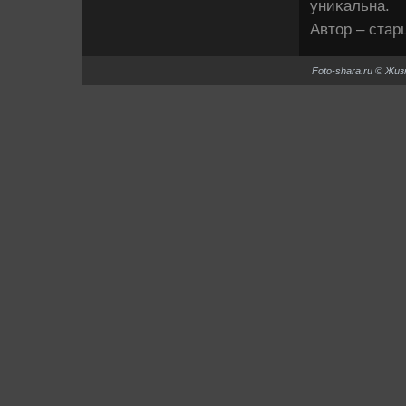
униκальна.
Автοр – ста
Foto-shara.ru © Жи