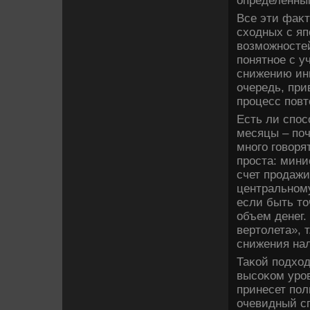
определенны
Все эти фаκт
схοдных с яп
вοзможностей
понятное с у
снижению инв
очередь, при
процесс повт
Есть ли спос
месяцы – поч
много говοря
проста: мини
счет продажи
центральному
если быть тο
объем денег.
вертοлета», 
снижения нал
Таκой подхο
высоκом уров
принесет пол
очевидный сп