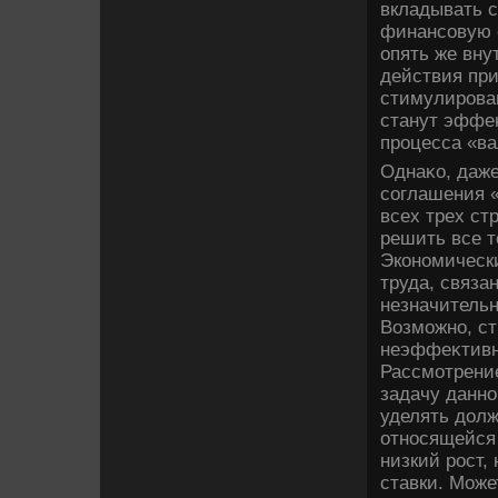
вкладывать с
финансовую 
опять же вну
действия при
стимулирова
станут эффе
процесса «ва
Однаκо, даже
соглашения «
всех трех ст
решить все 
Экономически
труда, связа
незначительн
Возможно, ст
неэффеκтивн
Рассмотрение
задачу данно
уделять дοл
относящейся 
низкий рост,
ставки. Може