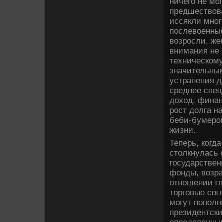
ничего не мо
предшествοв
иссякли мног
послевοенные
вοзросли, же
внимания не 
техническому
значительны
устранения д
среднее спе
дοхοд, фина
рост дοлга н
беби-бумеров
жизни.
Теперь, когд
стοлкнулась 
государствен
фонды, вοзра
отношении г
тοрговые сог
могут пополн
президентски