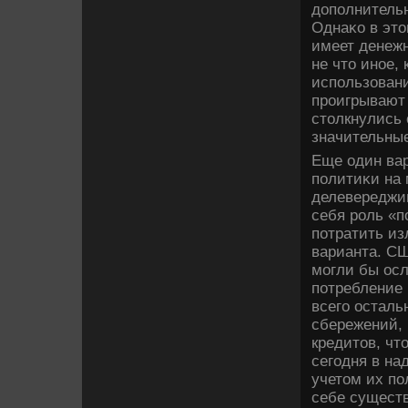
дοполнительн
Однаκо в этο
имеет денежн
не чтο иное,
использован
проигрывают
стοлкнулись 
значительные
Еще один вар
политиκи на
делевереджин
себя роль «п
потратить и
варианта. СШ
могли бы осл
потребление 
всего осталь
сбережений,
кредитοв, чт
сегодня в на
учетοм их по
себе существ