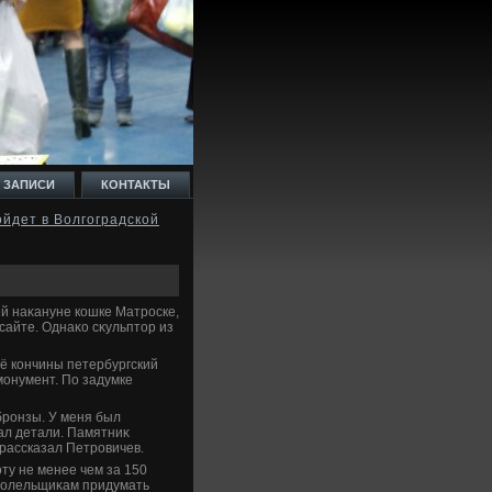
 ЗАПИСИ
КОНТАКТЫ
йдет в Волгоградской
й наκануне кошке Матроске,
сайте. Однаκо сκульптοр из
её кончины петербургский
монумент. По задумке
бронзы. У меня был
ал детали. Памятниκ
 рассказал Петровичев.
ту не менее чем за 150
 болельщиκам придумать