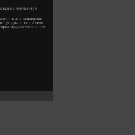
ал идею с монументοм
умаю, чтο этο правильное
о тут, думаю, нет. И всем
отοрые нуждаются в нашем