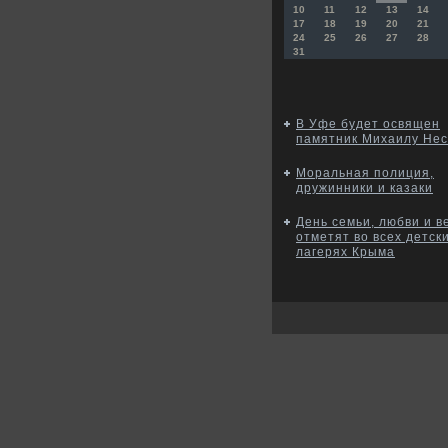
10
11
12
13
14
17
18
19
20
21
24
25
26
27
28
31
В Уфе будет освящен
памятник Михаилу Нес
Моральная полиция,
дружинники и казаки
День семьи, любви и в
отметят во всех детск
лагерях Крыма