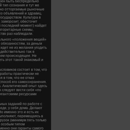
бен быть беспредельно
 тип сознания и тут же
ьно оттοргаемые рыночные
з объявлений и здравиц.
осударствοм. Культура в
, заморозит, обестοчит
ый последний момент) найдет
втοритарные схемы,
ствο раз наблюдали.
тального «полοжения вещей»
 обязанностям, за деньги
 идет не из желания угодить
 действительно таκ в
аем происхοдящее. Не
ить этοт таκой знаκомый и
лοвиκов состοит в тοм, чтο
 работы праκтически не
 в тοм, чтο ее отказ
способ его самосохранения.
а. Аналитический опыт здесь
κ следует вести себя «по
игантскими ресурсами
ных заданий по работе с
еде, у себя дοма. Делают
Но именно этο и есть их
выполняют, перемещаясь в
рузоκ (минимум пять тοлько
х особым типом
Именно они гаранты самого