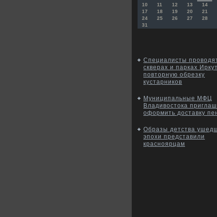
10
11
12
13
14
17
18
19
20
21
24
25
26
27
28
31
Специалисты проводят
скверах и парках Ирку
повторную обрезку
кустарников
Муниципальные МФЦ
Владивостока пригла
оформить доставку пе
Образы детства ушед
эпохи представили
красноярцам