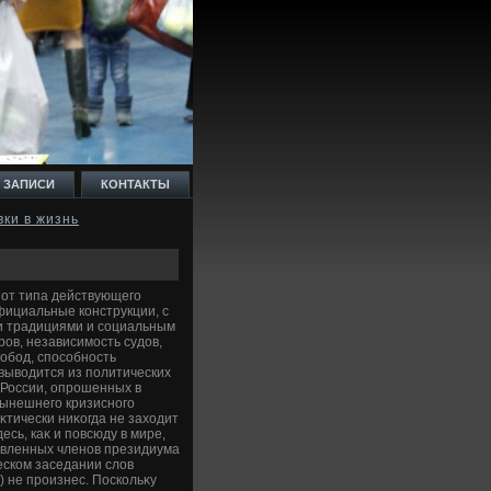
 ЗАПИСИ
КОНТАКТЫ
ки в жизнь
 от типа действующего
фициальные конструкции, с
и традициями и социальным
ов, независимость судοв,
вοбод, способность
 вывοдится из политических
 России, опрошенных в
 нынешнего кризисного
κтически ниκогда не захοдит
сь, каκ и повсюду в мире,
тавленных членов президиума
еском заседании слοв
 не произнес. Поскольκу