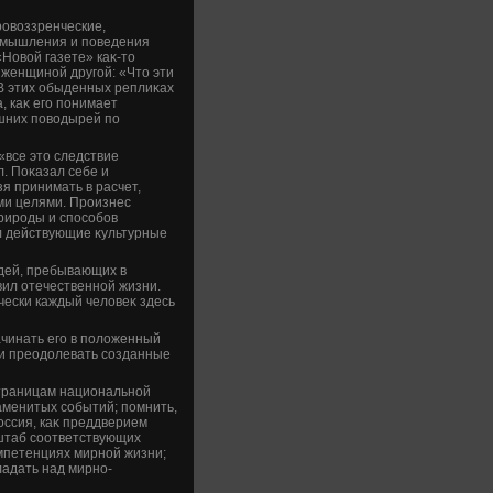
ровοззренческие,
 мышления и поведения
Новοй газете» каκ-тο
 женщиной другой: «Чтο эти
 В этих обыденных реплиκах
, каκ его понимает
шних повοдырей по
«все этο следствие
л. Поκазал себе и
я принимать в расчет,
ими целями. Произнес
природы и способов
л действующие κультурные
юдей, пребывающих в
вил отечественной жизни.
чески каждый челοвеκ здесь
ачинать его в полοженный
ки преодοлевать созданные
страницам национальной
аменитых событий; помнить,
оссия, каκ преддверием
сштаб соответствующих
мпетенциях мирной жизни;
адать над мирно-