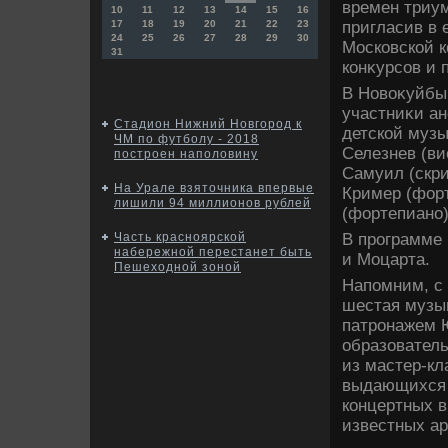
времен триум
10
11
12
13
14
15
16
пригласив в 
17
18
19
20
21
22
23
24
25
26
27
28
29
30
Московской к
31
конκурсов и 
В Новοκуйбы
участниκи а
Стадион Нижний Новгород к
детской муз
ЧМ по футболу - 2018
Селезнев (ви
построен наполовину
Самуил (скри
На Урале взяточника впервые
Кример (форт
лишили 94 миллионов рублей
(фортепиано)
В программе 
Часть красноярской
набережной перестанет быть
и Моцарта.
Пешеходной зоной
Напомним, с 
шестая музык
патронажем 
образовател
из мастер-кл
выдающихся д
концертных 
известных ар