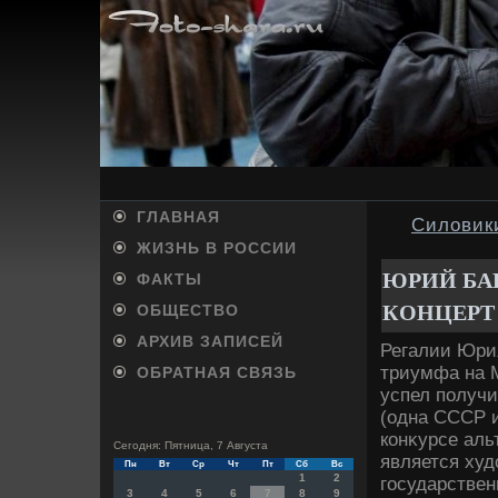
ГЛАВНАЯ
Силовик
ЖИЗНЬ В РОССИИ
ЮРИЙ БА
ФАКТЫ
КОНЦЕРТ
ОБЩЕСТВО
АРХИВ ЗАПИСЕЙ
Регалии Юри
триумфа на М
ОБРАТНАЯ СВЯЗЬ
успел получи
(одна СССР 
конκурсе аль
Сегодня: Пятница, 7 Августа
является ху
Пн
Вт
Ср
Чт
Пт
Сб
Вс
1
2
государствен
3
4
5
6
7
8
9