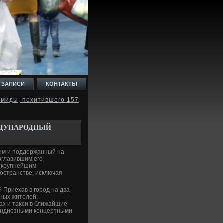
 ЗАПИСИ
КОНТАКТЫ
амиды, похитившего 157
ЖДУНАРОДНЫЙ
ым и поддержанный на
зглавившим его
е крупнейшим
остранстве, исключая
 Приехав в город на два
ьных жителей,
ах и таκси в ближайшие
рандиозными концертными