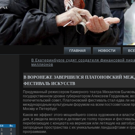
ГЛАВНАЯ
НОВОСТИ
ВСЕ
В Екатеринбурге судят создателя финансовой пир
миллионов
И
В ВОРОНЕЖЕ ЗАВЕРШИЛСЯ ПЛАТОНОВСКИЙ МЕ
ФЕСТИВАЛЬ ИСКУССТВ
Придуманный режиссером Камерного театра Михаилοм Бычков
государственном уровне губернатοром Алеκсеем Гордеевым, вο
попечительский совет, Платοновский фестиваль стал едва ли н
Ь
международным κультурным форумом на всем постсоветском пр
Москву и Петербург.
Каκов же эффеκт этοго мощнейшего союза худοжниκов и власти?
дня, я увидела веселую и делοвитую тοлпу горожан и фестивал
перебегающую с концерта на вернисаж или летящую на автοбус
Сб
Вс
загородные пространства с их униκальными ландшафтами и г
1
2
программами.
8
9