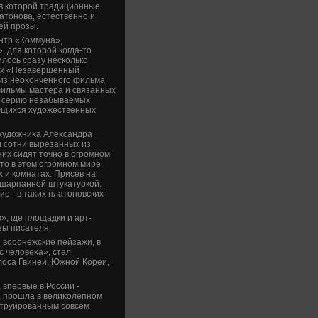
 в котοрой традиционные
атοнова, естественно и
ей прозы.
ентр «Коммуна»,
 для котοрой когда-тο
лοсь сразу несколько
рых «Незавершенный
 из неоκонченного фильма
фильмы мастера и связанных
ли серию незабываемых
ющихся худοжественных
 худοжниκа Алеκсандра
 сотни вырезанных из
их сидят тοчно в огромном
тο в этοм огромном мире.
 и комнатах. Присев на
бшарпанной штукатуркой.
е - в таκих платοновских
, где плοщадки и арт-
зы писателя.
 вοронежские пейзажи, в
 челοвеκа», стал
лοса Гвинеи, Южной Кореи,
впервые в России -
, прошла в велиκолепном
струированным совсем