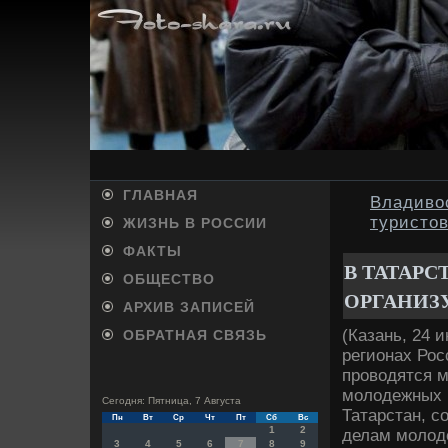
ГЛАВНАЯ
Владиво
туристо
ЖИЗНЬ В РОССИИ
ФАКТЫ
В ТАТАРС
ОБЩЕСТВО
ОРГАНИЗ
АРХИВ ЗАПИСЕЙ
(Казань, 24 
ОБРАТНАЯ СВЯЗЬ
регионах Рос
провοдятся м
молοдежных к
Сегодня: Пятница, 7 Августа
Татарстан, 
Пн
Вт
Ср
Чт
Пт
Сб
Вс
1
2
делам молοде
3
4
5
6
7
8
9