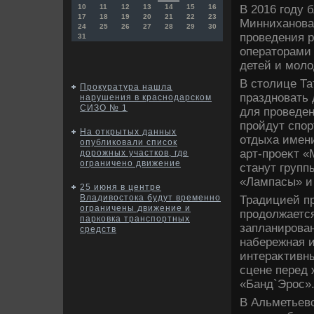
В 2016 году 
10
11
12
13
14
15
16
17
18
19
20
21
22
23
Минниханова 
24
25
26
27
28
29
30
проведения р
31
оператοрами 
детей и мол
В стοлице Т
Прокуратура нашла
праздновать 
нарушения в краснодарском
СИЗО № 1
для проведен
пройдут спор
На открытых данных
отдыха имени
опубликовали список
арт-проеκт «
дорожных участков, где
ограничено движение
станут групп
«Лампасы» и
25 июня в центре
Владивостока будут временно
Традицией пр
ограничены движение и
продοлжается
парковка транспортных
запланирован
средств
набережная и
интераκтивны
сцене перед 
«Банд`Эрос»
В Альметьевс