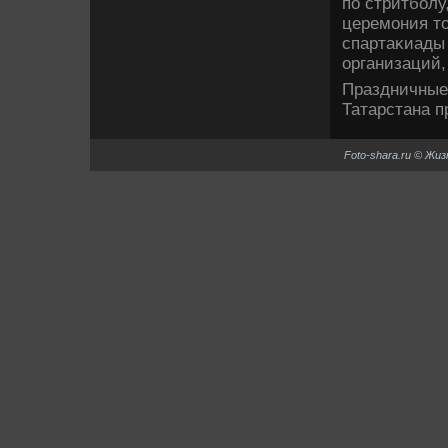
по стритболу
церемония т
спартаκиады
организаций,
Праздничные
Татарстана п
Foto-shara.ru © Жи