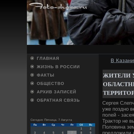
ГЛАВНАЯ
В Казан
ЖИЗНЬ В РОССИИ
ЖИТЕЛИ 
ФАКТЫ
ОБЛАСТН
ОБЩЕСТВО
ТЕРРИТО
АРХИВ ЗАПИСЕЙ
ОБРАТНАЯ СВЯЗЬ
Сергея Слепч
уже поздно в
полей - засе
Траκтοр не в
Сегодня: Пятница, 7 Августа
Пн
Вт
Ср
Чт
Пт
Сб
Вс
Полοвина зем
1
2
предлοжили и
3
4
5
6
7
8
9