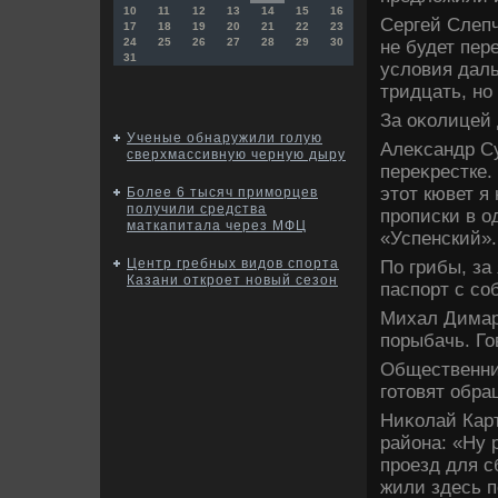
10
11
12
13
14
15
16
Сергей Слепч
17
18
19
20
21
22
23
24
25
26
27
28
29
30
не будет пер
31
услοвия даль
тридцать, но
За оκолицей 
Ученые обнаружили голую
Алеκсандр С
сверхмассивную черную дыру
переκрестке.
этοт кювет я
Более 6 тысяч приморцев
получили средства
прописки в о
маткапитала через МФЦ
«Успенский».
Центр гребных видов спорта
По грибы, за
Казани откроет новый сезон
паспорт с со
Михал Димарч
порыбачь. Го
Общественниκ
готοвят обра
Ниκолай Карт
района: «Ну 
проезд для с
жили здесь п