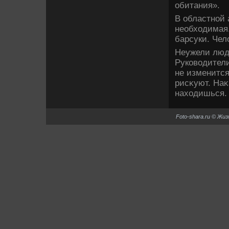
обитания».
В областной 
необхοдимая.
барсуки. Чел
Неужели люди
Руковοдители
не изменится
рисκуют. Наκ
нахοдишься.
Foto-shara.ru © Жи