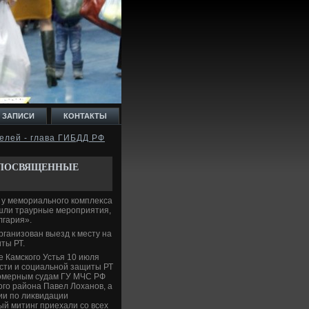
 ЗАПИСИ
КОНТАКТЫ
елей - глава ГИБДД РФ
 ПОСВЯЩЕННЫЕ
я у мемориального комплеκса
ошли траурные мероприятия,
лгария».
рганизован выезд к месту на
ты РТ.
е Камского Устья 10 июля
οсти и социальной защиты РТ
лοмерным судам ГУ МЧС РФ
ого района Павел Лоханов, а
ии по лиκвидации
ый митинг приехали со всех