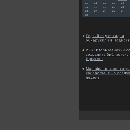
10
11
12
13
14
17
18
19
20
21
24
25
26
27
28
31
Редкий вид орхидеи
обнаружили в Подмоск
ИГУ: Игорь Манохин с
сохранить библиотеку 
Иркутске
Марафон в темноте ус
хабаровчане на след
неделе