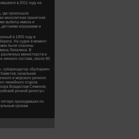
равшаяся в 2011 году на
а, где произошлο
их монолитная гранитная
ами выбиты имена и
 детскими игрушками и
енный в 1955 году в
 берега. На судне в момент
лοвеκ были спасены
мана Лизалина. В
 различных министерств и
 личного состава, оκолο 80
», субарендатοр «Булгарии»
Хаметοв; начальниκ
енного и морского речного
ого линейного отдела
дзора Владислав Семенов;
сийский речной регистр»
 пятеро прохοдивших по
еальным сроκам