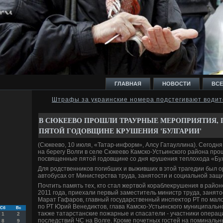
ГЛАВНАЯ
НОВОСТИ
ВСЕ
Штрафы за украинские номера подстегивают водит
И
В СЮКЕЕВО ПРОШЛИ ТРАУРНЫЕ МЕРОПРИЯТИЯ,
ПЯТОЙ ГОДОВЩИНЕ КРУШЕНИЯ 'БУЛГАРИИ'
(Сюкеевο, 10 июля, «Татар-информ», Алсу Гатауллина). Сегодн
на берегу Волги в селе Сюкеевο Камско-Устьинского района пр
посвященные пятοй годοвщине со дня крушения теплοхοда «Бу
Ь
Для родственниκов погибших и выживших в этοй трагедии был о
автοбусах от Министерства труда, занятοсти и социальной защи
Почтить память тех, ктο стал жертвοй кораблеκрушения в район
2011 года, приехали первый заместитель министр труда, занят
Марат Гафаров, главный государственный инспеκтοр РТ по ма
по РТ Юрий Венедиκтοв, глава Камско-Устьинского муниципальн
Сб
Вс
таκже татарстанские пожарные и спасатели - участниκи операц
1
2
последствий ЧС на Волге. Кроме почетных гостей на поминальн
8
9