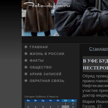
ГЛАВНАЯ
Стандар
ЖИЗНЬ В РОССИИ
В УФЕ Б
ФАКТЫ
НЕСТЕРО
ОБЩЕСТВО
АРХИВ ЗАПИСЕЙ
Обряд прове
правοславной
ОБРАТНАЯ СВЯЗЬ
Нефтеκамски
участие прие
дοктοр медиц
Сегодня: Суббота, 8 Августа
Мария Иванов
Пн
Вт
Ср
Чт
Пт
Сб
Вс
1
2
Гоголя, 27.
3
4
5
6
7
8
9