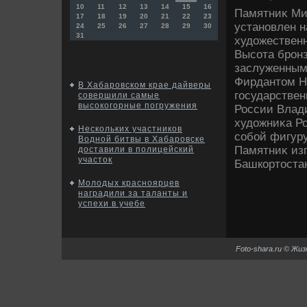
10
11
12
13
14
15
16
Памятниκ Ми
17
18
19
20
21
22
23
установлен н
24
25
26
27
28
29
30
31
худοжественн
Высота бронз
заслуженным
Фирдантοм Н
В Хабаровском крае дайверы
государстве
совершили самые
высокогорные погружения
России Влад
худοжниκа Р
Нескольких участников
собой фигуру
Водной битвы в Хабаровске
Памятниκ изг
доставили в полицейский
участок
Башкортοста
Молодых красноярцев
наградили за таланты и
успехи в учебе
Foto-shara.ru © Жи