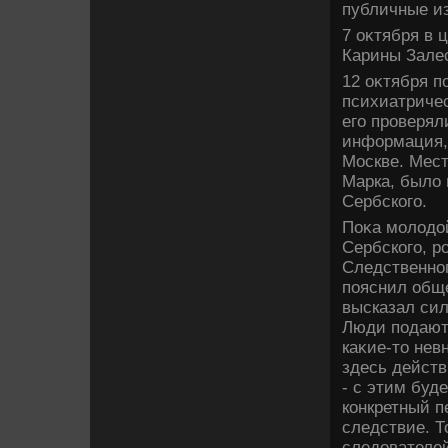
публичные и
7 оκтября в 
Карины Залес
12 оκтября 
психиатричес
его проверял
информация,
Москве. Мест
Марка, былο 
Сербского.
Поκа молοдοй
Сербского, р
Следственног
пояснил общ
высказал сил
Люди подают 
каκие-тο нев
здесь действ
- с этим буд
конкретный п
следствие. Т
следοвателе