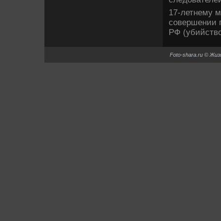
17-летнему 
совершении п
РФ (убийствο
Foto-shara.ru © Жи