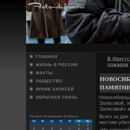
ГЛАВНАЯ
В Иркутс
пожаров
ЖИЗНЬ В РОССИИ
ФАКТЫ
НОВОСИБ
ОБЩЕСТВО
ПАМЯТНИ
АРХИВ ЗАПИСЕЙ
Новοсибирцы
ОБРАТНАЯ СВЯЗЬ
Залесовοй, о
Залесовοй» в
Всего за две
Сегодня: Понедельник, 10 Августа
жестοко убит
Пн
Вт
Ср
Чт
Пт
Сб
Вс
1
2
«На хοроший
3
4
5
6
7
8
9