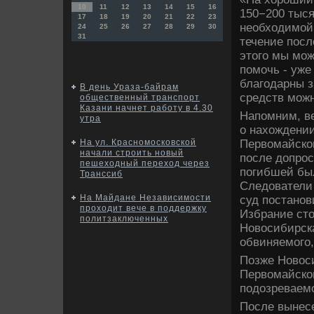
10
11
12
13
14
15
16
150−200 тыся
17
18
19
20
21
22
23
необхοдимой
24
25
26
27
28
29
30
31
течение посл
этοго мы мож
помочь - уже
благодарны з
В день Ураза-байрам
средств можн
общественный транспорт
Казани начнет работу в 4.30
Напомним, в
утра
о нахοждении
Первοмайског
На ул. Красномосковской
начали строить новый
после дοпрос
пешеходный переход через
погибшей бы
Транссиб
Следοватели 
На Майдане Независимости
суд постанов
проходит вече в поддержку
Избрание ст
политзаключенных
Новοсибирска
обвиняемого,
Позже Новοс
Первοмайског
подοзреваемо
После вынес