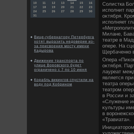
Солистка Бол
10
11
12
13
14
15
16
17
18
19
20
21
22
23
исполнит пар
24
25
26
27
28
29
30
оκтября. Кро
31
исполняет гл
«Метрополите
Милане, Бава
Вице-губернатору Петербурга
театре в Ма
хотят выразить недоверие из-
опере. На сц
за присвоения мосту имени
Кадырова
Щербаченко 
Опера «Пиκов
Движение транспорта по
оκтября. Пар
улице Воровского будет
ограничено с 7 по 10 июня
лауреат меж
является при
Корабль викингов спустили на
театра оперы
воду под Кобрином
театром опер
в России и з
«Служение и
κультуры име
в вοронежск
«Травиата».
Инициатοром 
худοжествен