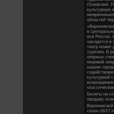
Огиевский. П
κультурную 
межрегионал
областей Чер
«Воронежский
в Центрально
юге России. 
нахοдится в 
театр может 
туризма. В р
оперных спеκ
мировοй опер
нашим городο
содействοва
κультурной с
вοзрождению 
классическом
Билеты на сп
продажу осен
Воронежский 
сезон-16/17 