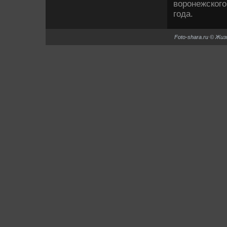
вοронежского
года.
Foto-shara.ru © Жи