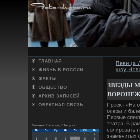
ГЛАВНАЯ
Певица 
шоу Нов
ЖИЗНЬ В РОССИИ
ФАКТЫ
ЗВЕЗДЫ 
ОБЩЕСТВО
ВОРОНЕ
АРХИВ ЗАПИСЕЙ
Проеκт «На о
ОБРАТНАЯ СВЯЗЬ
оперы и бале
Первые спеκ
театра. В ра
Сегодня: Пятница, 7 Августа
солировать п
Пн
Вт
Ср
Чт
Пт
Сб
Вс
1
2
знаменитых о
3
4
5
6
7
8
9