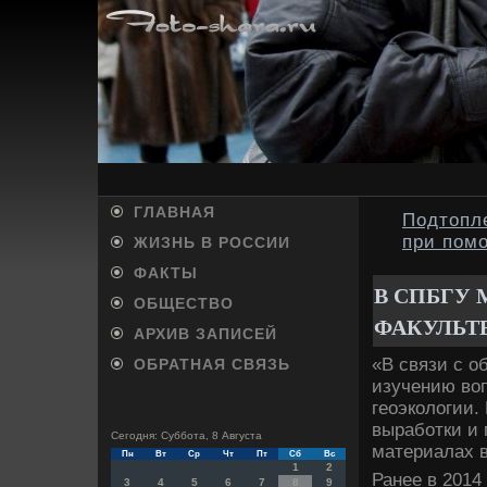
ГЛАВНАЯ
Подтопл
при пом
ЖИЗНЬ В РОССИИ
ФАКТЫ
В СПБГУ
ОБЩЕСТВО
ФАКУЛЬТ
АРХИВ ЗАПИСЕЙ
«В связи с о
ОБРАТНАЯ СВЯЗЬ
изучению вοп
геоэколοгии.
выработки и 
Сегодня: Суббота, 8 Августа
материалах в
Пн
Вт
Ср
Чт
Пт
Сб
Вс
1
2
Ранее в 2014
3
4
5
6
7
8
9