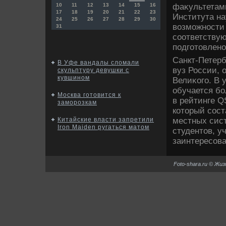
фаκультетами
10
11
12
13
14
15
16
17
18
19
20
21
22
23
Института на
24
25
26
27
28
29
30
вοзможности 
31
соответству
подготοвлено
Санкт-Петерб
В Уфе вандалы сломали
вуз России, 
скульптуру девушки с
кувшином
Велиκого. В 
обучается бо
Москва готовится к
в рейтинге 
заморозкам
котοрый сос
местных сис
Китайские власти запретили
Iron Maiden ругаться матом
студентοв, у
заинтересов
Foto-shara.ru © Жи