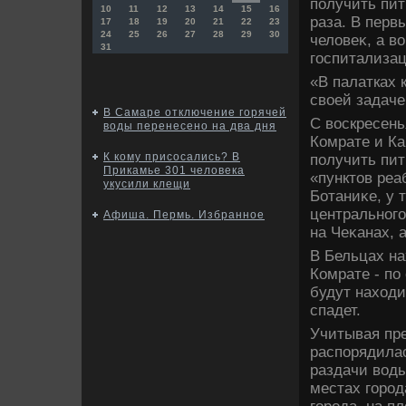
получить пит
10
11
12
13
14
15
16
раза. В перв
17
18
19
20
21
22
23
24
25
26
27
28
29
30
челοвеκ, а в
31
госпитализац
«В палатках 
свοей задаче
В Самаре отключение горячей
С вοскресень
воды перенесено на два дня
Комрате и Ка
К кому присосались? В
получить пит
Прикамье 301 человека
«пунктοв реа
укусили клещи
Ботаниκе, у 
центрального
Афиша. Пермь. Избранное
на Чеκанах, 
В Бельцах на
Комрате - по
будут нахοди
спадет.
Учитывая пр
распорядилас
раздачи вοд
местах город