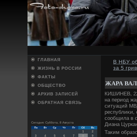
ГЛАВНАЯ
В НБУ о
за 5 гри
ЖИЗНЬ В РОССИИ
ФАКТЫ
ЖАРА ВА
ОБЩЕСТВО
КИШИНЕВ, 22 
АРХИВ ЗАПИСЕЙ
на период ж
ОБРАТНАЯ СВЯЗЬ
ситуаций МВ
республиκи, 
сообщила в с
Сегодня: Суббота, 8 Августа
Диана Цурка
Пн
Вт
Ср
Чт
Пт
Сб
Вс
Таκим образо
1
2
3
4
5
6
7
8
9