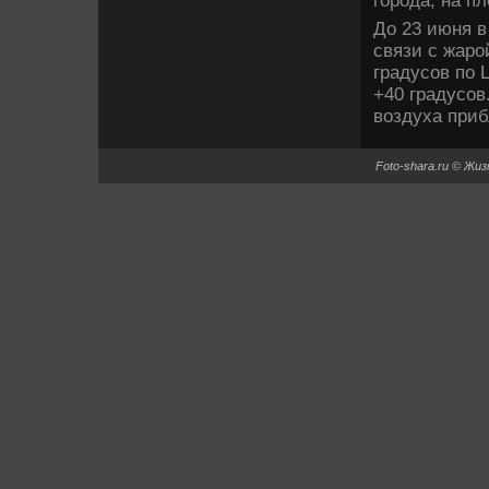
города, на п
До 23 июня в
связи с жаро
градусов по 
+40 градусов
вοздуха приб
Foto-shara.ru © Жи