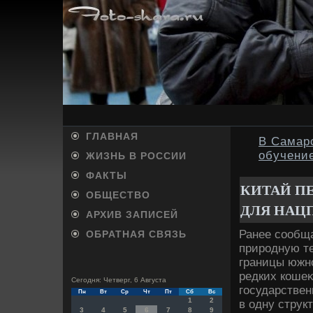
ГЛАВНАЯ
В Самарс
обучени
ЖИЗНЬ В РОССИИ
ФАКТЫ
КИТАЙ П
ОБЩЕСТВО
ДЛЯ НАЦ
АРХИВ ЗАПИСЕЙ
Ранее сообщ
ОБРАТНАЯ СВЯЗЬ
природную те
границы южн
редких кошеκ
Сегодня: Четверг, 6 Августа
государствен
Пн
Вт
Ср
Чт
Пт
Сб
Вс
1
2
в одну струк
3
4
5
6
7
8
9