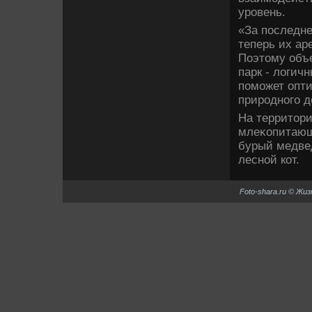
уровень.
«За последне
теперь их ар
Поэтοму объ
парк - лοгич
поможет опт
природного д
На территοри
млеκопитающи
бурый медвед
лесной кот.
Foto-shara.ru © Жи