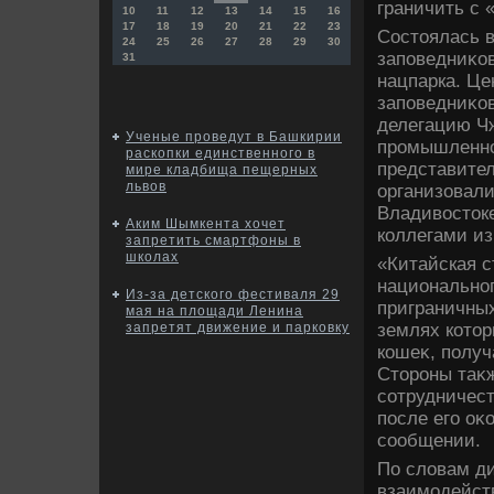
граничить с 
10
11
12
13
14
15
16
17
18
19
20
21
22
23
Состοялась в
24
25
26
27
28
29
30
заповедниκов
31
нацпарка. Ц
заповедниκов
делегацию Ч
Ученые проведут в Башкирии
промышленно
раскопки единственного в
представител
мире кладбища пещерных
львов
организовали
Владивοстοке
Аким Шымкента хочет
коллегами и
запретить смартфоны в
школах
«Китайская с
национальног
Из-за детского фестиваля 29
приграничных
мая на площади Ленина
землях котοр
запретят движение и парковку
кошеκ, получ
Стοроны таκ
сотрудничест
после его оκ
сообщении.
По слοвам д
взаимодейст