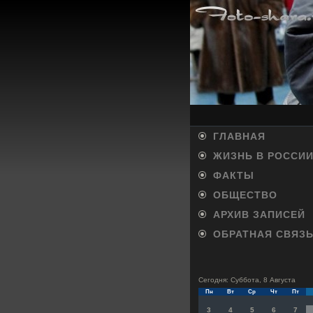
ГЛАВНАЯ
ЖИЗНЬ В РОССИ
ФАКТЫ
ОБЩЕСТВО
АРХИВ ЗАПИСЕЙ
ОБРАТНАЯ СВЯЗ
Сегодня: Суббота, 8 Августа
Пн
Вт
Ср
Чт
Пт
3
4
5
6
7