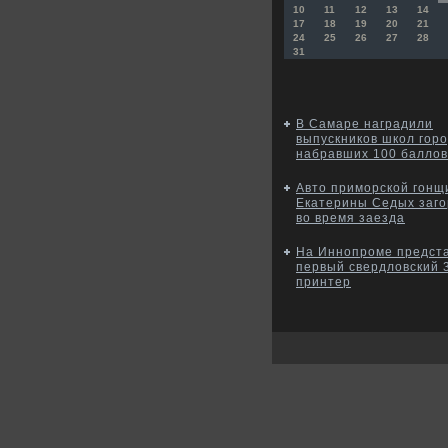
10
11
12
13
14
17
18
19
20
21
24
25
26
27
28
31
В Самаре наградили
выпускников школ горо
набравших 100 баллов
Авто приморской гон
Екатерины Седых заго
во время заезда
На Иннопроме предст
первый свердловский 
принтер