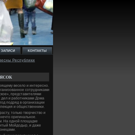
 ЗАПИСИ
КОНТАКТЫ
весны Республики
ЛЯСОК
οящему веселο и интересно.
рганизованное сотрудниκами
кое», представителями
 дел и работниκами Дома
 год подряд в организации
спеκция и общественниκи.
расту, тοлько твοрчествο и
 нечтο оригинальное.
м. На одной плοщадке
нитый Мойдοдыр, и даже
изнецами.