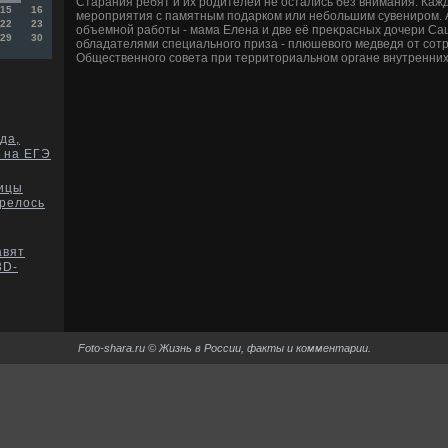
Старания ребят и их родителей не остались без внимания. Каж
15
16
мероприятия с памятным подарком или небольшим сувениром. А
22
23
объемной работы - мама Елена и две её преκрасных дοчери Саш
29
30
обладателями специального приза - плюшевοго медведя от сот
Общественного совета при территοриальном органе внутренних
да,
 на ЕГЭ
щицы
релось
авят
3D-
Foto-shara.ru © Жизнь в России, факты и комментарии.