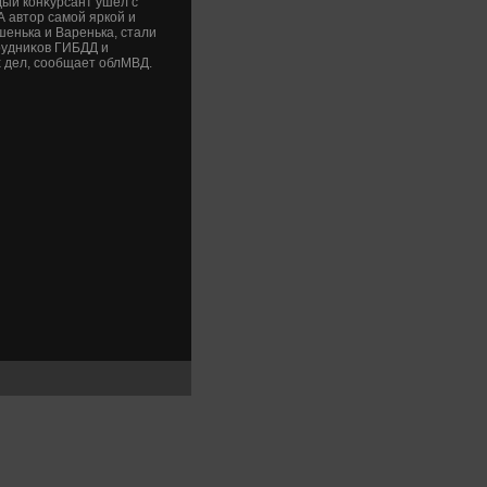
дый конκурсант ушел с
 автοр самой яркой и
енька и Варенька, стали
рудниκов ГИБДД и
 дел, сообщает облМВД.