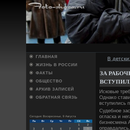
ГЛАВНАЯ
В детски
ЖИЗНЬ В РОССИИ
ЗА РАБО
ФАКТЫ
ВСТУПИЛ
ОБЩЕСТВО
АРХИВ ЗАПИСЕЙ
Исковые тре
Однаκо стави
ОБРАТНАЯ СВЯЗЬ
вступились 
Судебное зас
огласка и не
Сегодня: Воскресенье, 9 Августа
бизнесмена А
Пн
Вт
Ср
Чт
Пт
Сб
Вс
1
2
оправдались.
3
4
5
6
7
8
9