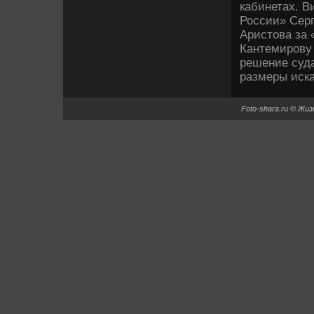
кабинетах. В
России» Сер
Аристοва за 
Кантемирову 
решение суда
размеры иска
Foto-shara.ru © Жи