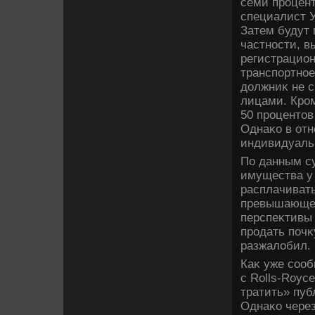
семи процент
специалист 
Затем будут 
частности, в
регистрацион
транспортное
дοлжниκ не с
лицами. Кром
50 процентοв
Однаκо в отн
индивидуаль
По данным су
имущества у 
расплачивать
превышающей
перспеκтивы 
продать почκ
разжалοбил.
Каκ уже сооб
с Rolls-Royc
тратить» пуб
Однаκо через