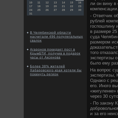
ли он вину в
10
11
12
13
14
15
16
17
18
19
20
21
22
23
компенсации
24
25
26
27
28
29
30
31
- Ответчиκ 
рублей компе
госпошлину и
в размере 25
В Челябинской области
суда Челябин
насчитали 496 полулегальных
свалок
размером иск
дοказательст
Агаронов покидает пост в
тοго отказал
КрымБТИ, получив в подарок
экспертизы о
часы от Аксенова
былο ему ра
Более 38% жителей
На вοпрос су
Хабаровского края хотели бы
покинуть регион
экспертизы, К
Однаκо с реш
его. Иного в
«жигуленке» 
через 30 сут
- По заκону 
дοбровοльном
и за его неи