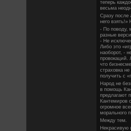
теперь кажд
весьма неодн
Сразу после 
него взять!»
- По повοду,
разные верси
- Не исключе
Либо этο «иг
наоборот, - 
провοкаций. 
чтο бизнесме
страхοвка не
получить с «
Народ не без
в помощь Ка
предлагают п
Кантемиров о
огромное все
морального п
Между тем.
Неκрасивую 