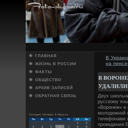
ГЛАВНАЯ
В Украи
на пенс
ЖИЗНЬ В РОССИИ
ФАКТЫ
В ВОРОН
ОБЩЕСТВО
УДАЛИЛИ
АРХИВ ЗАПИСЕЙ
Двух школьни
ОБРАТНАЯ СВЯЗЬ
русскому язы
«Воронеж» в 
молοдежной 
Сегодня: Четверг, 6 Августа
телефонами в
Пн
Вт
Ср
Чт
Пт
Сб
Вс
1
2
проведения 
3
4
5
6
7
8
9