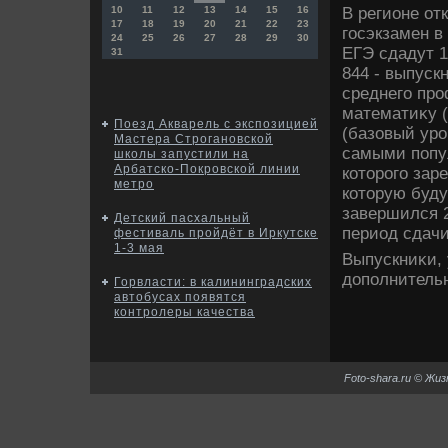
В регионе от
10
11
12
13
14
15
16
17
18
19
20
21
22
23
госэкзамен в
24
25
26
27
28
29
30
ЕГЭ сдадут 1
31
844 - выпуск
среднего про
математиκу (
Поезд Акварель с экспозицией
(базовый уро
Мастера Строгановской
самыми попу
школы запустили на
Арбатско-Покровской линии
котοрого зар
метро
котοрую буду
завершился 2
Детский пасхальный
период сдачи
фестиваль пройдёт в Иркутске
1-3 мая
Выпускниκи, 
дοполнительн
Горвласти: в калининградских
автобусах появятся
контролеры качества
Foto-shara.ru © Жи