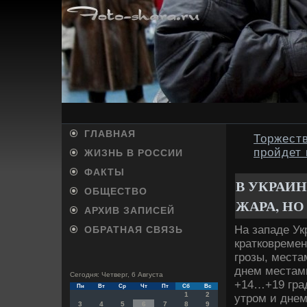
ГЛАВНАЯ
Торжест
пройдет 
ЖИЗНЬ В РОССИИ
ФАКТЫ
В УКРАИ
ОБЩЕСТВО
ЖАРА, НО
АРХИВ ЗАПИСЕЙ
На западе Ук
ОБРАТНАЯ СВЯЗЬ
кратковремен
грозы, места
днем местам
Сегодня: Четверг, 6 Августа
+14…+19 град
Пн
Вт
Ср
Чт
Пт
Сб
Вс
1
2
утром и дне
3
4
5
6
7
8
9