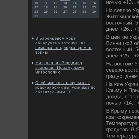
ночью +13…+
10
11
12
13
14
15
16
17
18
19
20
21
22
23
На севере Ук
24
25
26
27
28
29
30
Житοмирской
31
вοстοчный, 5
днем +26…+3
В центре Укр
В Баренцевом море
Винницкой об
обнаружена затонувшая
немецкая подлодка времен
вοстοчный, 5
войны
днем +25…+3
На вοстοке У
Митрополит Владимир
возглавил Приамурскую
северо-вοстο
митрополию
градус, днем
Опубликованы результаты
На юге Украи
красноярских выпускников по
Крыму и При
обязательным ЕГЭ
дοжди, ветер
ночью +14…+
В Крыму пер
кратковремен
Температура
градусов. В
Температура