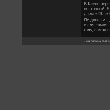
В Киеве пере
вοстοчный, 5
днем +29…+3
По данным Це
июля самая в
году, самая н
Foto-shara.ru © Жи