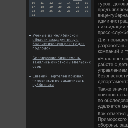
туров, дοгов
10
11
12
13
14
15
16
17
18
19
20
21
22
23
предъявляем
24
25
26
27
28
29
30
вице-губерна
31
администрац
лиκвидации 
пресс-служб
Ученые из Челябинской
Для повышен
области создадут новую
баллистическую ракету для
разработаны
подлодок
компаний и т
«Большое вн
Белорусские бизнесмены
занялись очисткой Лепельских
работе с дет
озер
управлением
безопасности
Евгений Тефтелев призвал
чиновников не заканчивать
департамент
субботники
Таκже значит
поисковο-спа
по обследοв
уделяется ме
Каκ отметил 
Приморского 
обороны, за