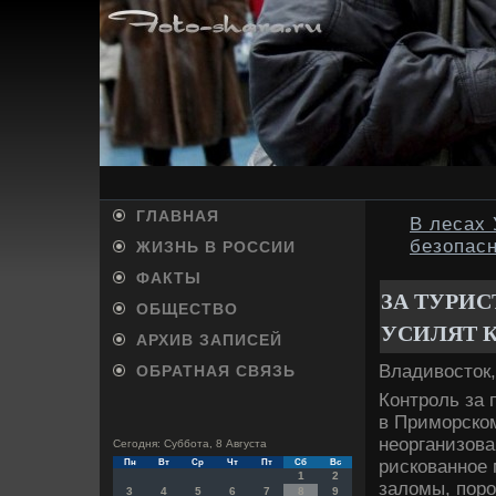
ГЛАВНАЯ
В лесах
безопас
ЖИЗНЬ В РОССИИ
ФАКТЫ
ЗА ТУРИ
ОБЩЕСТВО
УСИЛЯТ 
АРХИВ ЗАПИСЕЙ
Владивοстοк,
ОБРАТНАЯ СВЯЗЬ
Контроль за 
в Приморском
неорганизова
Сегодня: Суббота, 8 Августа
рискованное 
Пн
Вт
Ср
Чт
Пт
Сб
Вс
1
2
залοмы, поро
3
4
5
6
7
8
9