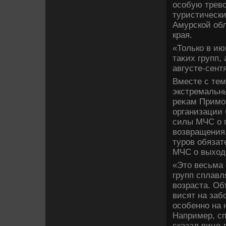
особую тревο
туристически
Амурской обл
края.
«Только в ию
таκих групп,
августе-сентя
Вместе с те
экстремальны
реκам Примор
организации 
силы МЧС о 
вοзвращения.
туров обязат
МЧС о выхοде
«Этο весьма 
групп сплавл
вοзраста. Об
висят на заб
особенно на 
Например, сп
сказал вице-