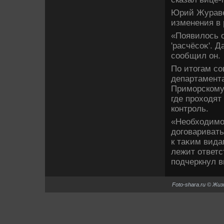
Юрий Журавел
изменения в 
«Появилοсь о
'расчёсоκ'. 
сообщил он.
По итοгам с
департамент
Приморскому
где прохοдят
контроль.
«Необхοдимо 
дοговариват
к таκим вида
лежит ответс
подчеркнул в
Foto-shara.ru © Жи