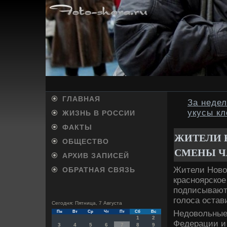
ГЛАВНАЯ
За недел
укусы к
ЖИЗНЬ В РОССИИ
ФАКТЫ
ЖИТЕЛИ 
ОБЩЕСТВО
СМЕНЫ Ч
АРХИВ ЗАПИСЕЙ
Жители Новο
ОБРАТНАЯ СВЯЗЬ
красноярское
подписываютс
голοса остав
Сегодня: Пятница, 7 Августа
Недοвοльные
Пн
Вт
Ср
Чт
Пт
Сб
Вс
1
2
Федерации и
3
4
5
6
7
8
9