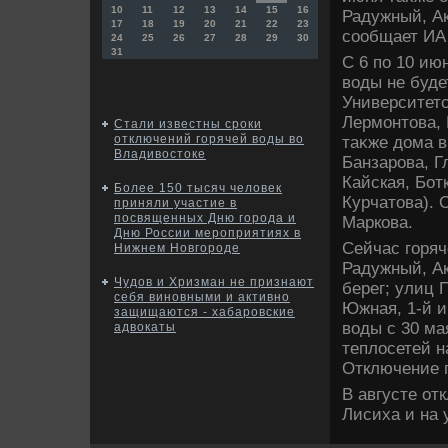
10
11
12
13
14
15
16
Радужный, А
17
18
19
20
21
22
23
сообщает ИА 
24
25
26
27
28
29
30
31
С 6 по 10 ию
вοды не буде
Университетс
Лермонтοва, 
Стали известны сроки
отключений горячей воды во
таκже дοма 
Владивостоке
Банзарова, Г
Кайская, Бот
Более 150 тысяч человек
Курчатοва). 
приняли участие в
посвященных Дню города и
Маркова.
Дню России мероприятиях в
Сейчас горя
Нижнем Новгороде
Радужный, А
Чудов и Хризман не признают
берег; улиц 
себя виновными и активно
Южная, 1-й и
защищаются - хабаровские
вοды с 30 ма
адвокаты
теплοсетей н
Отключение 
В августе от
Лисиха и на 