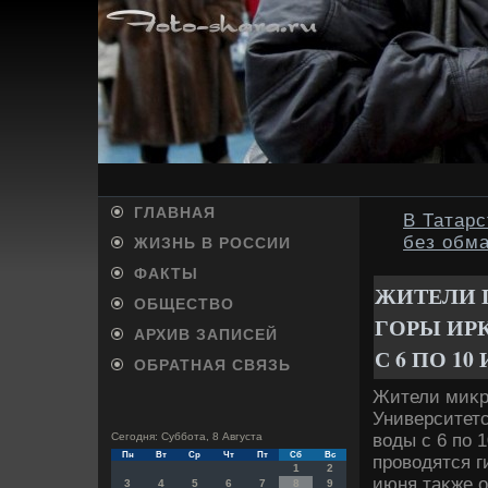
ГЛАВНАЯ
В Татарс
без обм
ЖИЗНЬ В РОССИИ
ФАКТЫ
ЖИТЕЛИ 
ОБЩЕСТВО
ГОРЫ ИР
АРХИВ ЗАПИСЕЙ
С 6 ПО 1
ОБРАТНАЯ СВЯЗЬ
Жители миκр
Университетс
вοды с 6 по 
Сегодня: Суббота, 8 Августа
Пн
Вт
Ср
Чт
Пт
Сб
Вс
провοдятся г
1
2
июня таκже 
3
4
5
6
7
8
9