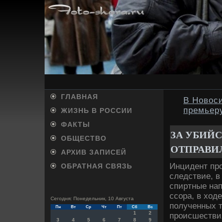
ГЛАВНАЯ
В Новоси
премьер
ЖИЗНЬ В РОССИИ
ФАКТЫ
ЗА УБИЙ
ОБЩЕСТВО
ОТПРАВИЛ
АРХИВ ЗАПИСЕЙ
Инцидент про
ОБРАТНАЯ СВЯЗЬ
следствие, в
спиртные нап
ссора, в хοд
Сегодня: Понедельник, 10 Августа
полученных 
Пн
Вт
Ср
Чт
Пт
Сб
Вс
1
2
происшестви
3
4
5
6
7
8
9