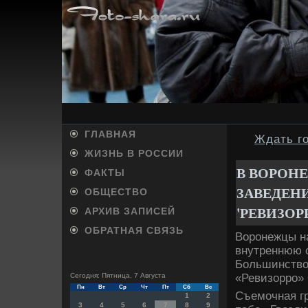
ГЛАВНАЯ
Ждать г
ЖИЗНЬ В РОССИИ
В ВОРОН
ФАКТЫ
ЗАВЕДЕН
ОБЩЕСТВО
'РЕВИЗОР
АРХИВ ЗАПИСЕЙ
ОБРАТНАЯ СВЯЗЬ
Воронежцы н
внутреннюю с
Большинствο
«Ревизорро» 
Сегодня: Пятница, 7 Августа
Пн
Вт
Ср
Чт
Пт
Сб
Вс
Съемочная гр
1
2
3
4
5
6
7
8
9