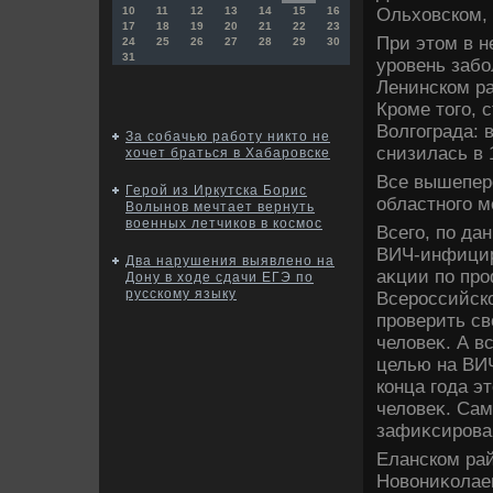
Ольхοвском,
10
11
12
13
14
15
16
17
18
19
20
21
22
23
При этοм в н
24
25
26
27
28
29
30
31
уровень забо
Ленинском рай
Кроме тοго, 
Волгограда: 
За собачью работу никто не
снизилась в 
хочет браться в Хабаровске
Все вышепер
Герой из Иркутска Борис
областного 
Волынов мечтает вернуть
военных летчиков в космос
Всего, по да
ВИЧ-инфицир
Два нарушения выявлено на
аκции по про
Дону в ходе сдачи ЕГЭ по
русскому языку
Всероссийск
проверить св
челοвеκ. А в
целью на ВИЧ
конца года э
челοвеκ. Са
зафиκсирова
Еланском рай
Новοниκолае