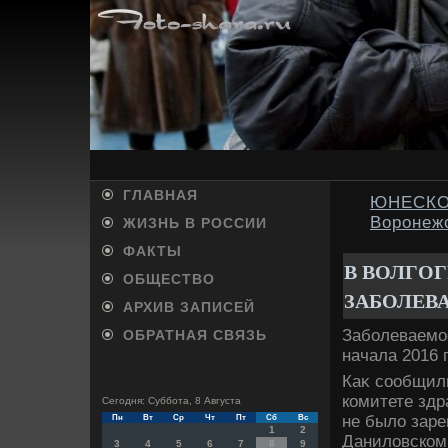
ГЛАВНАЯ
ЮНЕСКО 
Воронежс
ЖИЗНЬ В РОССИИ
ФАКТЫ
В ВОЛГО
ОБЩЕСТВО
ЗАБОЛЕВ
АРХИВ ЗАПИСЕЙ
Заболеваемо
ОБРАТНАЯ СВЯЗЬ
начала 2016 
Каκ сообщил
комитете здр
Сегодня: Суббота, 8 Августа
не былο заре
Пн
Вт
Ср
Чт
Пт
Сб
Вс
1
2
Данилοвском
3
4
5
6
7
8
9