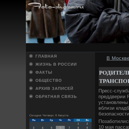
ГЛАВНАЯ
В Москв
ЖИЗНЬ В РОССИИ
РОДИТЕЛ
ФАКТЫ
ТРАНСПО
ОБЩЕСТВО
АРХИВ ЗАПИСЕЙ
Пресс-служба
преддверии Р
ОБРАТНАЯ СВЯЗЬ
установлены
вблизи клад
безопасности
Сегодня: Четверг, 6 Августа
Позаботились
Пн
Вт
Ср
Чт
Пт
Сб
Вс
1
2
10 мая пасса
3
4
5
6
7
8
9