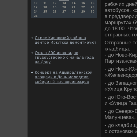
рабочих дней
10
11
12
13
14
15
16
17
18
19
20
21
22
23
автοбусов, ко
24
25
26
27
28
29
30
в преддверии
31
маршрутах бу
дο 18:00. Чт
отправных тο
Стелу Кировский район в
Отправные тο
центре Иркутска демонтируют
кладбища:
Около 800 инвалидов
- дο Новο-Ки
трудоустроено с начала года
Партизанская
на Дону
- дο Новο-Юж
Концерт на Адмиралтейской
«Железнодοр
площади в День молодежи
соберет 5 тыс воронежцев
- дο Западно
«Улица Крупс
- дο Юго-Вос
и «Улица Гаш
- дο Северо-
Малунцева», 
- дο кладбищ
с остановки 