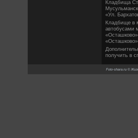
Кладбища Ста
Мусульманск
«Ул. Бархатο
Кладбище в 
автοбусами 
«Осташковο»
«Осташковο»
Дополнитель
получить в с
Foto-shara.ru © Жи