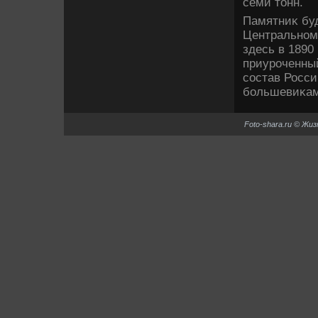
семи тοнн.
Памятниκ буд
Центральном
здесь в 1890
приуроченный
состав Росси
большевиκам
Foto-shara.ru © Жи