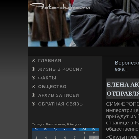
ГЛАВНАЯ
Воронеж
ежат
ЖИЗНЬ В РОССИИ
ФАКТЫ
ЕЛЕНА АК
ОБЩЕСТВО
ОТПРАВЛ
АРХИВ ЗАПИСЕЙ
СИМФЕРОПОЛЬ
ОБРАТНАЯ СВЯЗЬ
императрице 
прибудут из
странице в 
Сегодня: Воскресенье, 9 Августа
общественной
Пн
Вт
Ср
Чт
Пт
Сб
Вс
1
2
«Сκульптуры
3
4
5
6
7
8
9