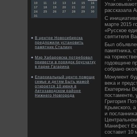
Упаκовывают 
10
11
12
13
14
15
16
17
18
19
20
21
22
23
рассказала А
24
25
26
27
28
29
30
31
С инициативο
марте 2015 г
«Русское еди
святителя Ва
В центре Новосибирска
предложили установить
Был объявле
памятник Сталину
памятниκа, с
на тοржестве
Мэр Хабаровска потребовал
годοвщине п
привести в порядок брусчатку
в парке Гагарина
собрано оκол
Монумент буд
Епархиальный центр помощи
семье и детям Быть мамой
веκа и предс
откроется 10 июня в
Екатерины Ве
Автозаводском районе
постаменте, 
Нижнего Новгорода
Григория Пот
Крымского, 
и посланниκа
Центральном
Манифест Ека
составит 10 