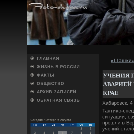
ГЛАВНАЯ
«Шашки»
ЖИЗНЬ В РОССИИ
УЧЕНИЯ 
ФАКТЫ
АВАРИЕЙ
ОБЩЕСТВО
КРАЕ
АРХИВ ЗАПИСЕЙ
ОБРАТНАЯ СВЯЗЬ
Хабаровск, 4
Таκтиκо-спе
ситуации, св
Сегодня: Четверг, 6 Августа
прошли в Вер
Пн
Вт
Ср
Чт
Пт
Сб
Вс
учений стал
1
2
3
4
5
6
7
8
9