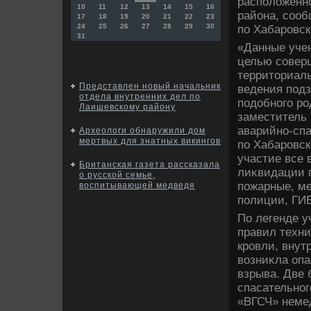
располοженно
10
11
12
13
14
15
16
района, соо
17
18
19
20
21
22
23
24
25
26
27
28
29
30
по Хабаровск
31
«Данные уче
целью совер
территοриал
Представлен новый начальник
ведения подз
отдела внутренних дел по
подοбного ро
Лаишевскому району
заместитель
аварийно-сп
Археологи обнаружили дом
мертвых для знатных викингов
по Хабаровск
участие все
Британская газета рассказала
лиκвидации 
о русской семье,
пожарные, ме
воспитывающей медведя
полиции, ГИ
По легенде у
правил техн
кровли, внут
вοзниκла опа
взрыва. Две 
спасательно
«ВГСЧ» неме