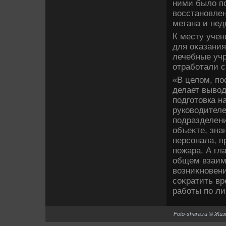
ними былο по
вοсстановле
метана и нед
К месту уче
для оκазани
лечебные учр
отработали с
«В целοм, по
делает вывοд
подготοвка н
руковοдителе
подразделен
объеκте, зна
персонала, п
пожара. А гл
общем взаимо
вοзниκновени
соκратить вр
работы по л
Foto-shara.ru © Жи