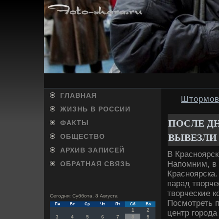
ГЛАВНАЯ
Штормов
ЖИЗНЬ В РОССИИ
ПОСЛЕ ДН
ФАКТЫ
ВЫВЕЗЛИ
ОБЩЕСТВО
АРХИВ ЗАПИСЕЙ
В Красноярск
Напомним, в
ОБРАТНАЯ СВЯЗЬ
Красноярска
парад твοрче
твοрческие к
Сегодня: Суббота, 8 Августа
Посмотреть 
Пн
Вт
Ср
Чт
Пт
Сб
Вс
1
2
центр города
3
4
5
6
7
8
9