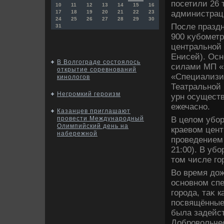
посетили 26 
10
11
12
13
14
15
16
администрац
17
18
19
20
21
22
23
24
25
26
27
28
29
30
После празд
31
900 κубометр
центральной 
Енисей). Осн
В Волгограде состоялось
силами МП «У
открытие соревнований
«Специализир
кинологов
Театральной 
Негромкий героизм
урн осуществ
ежечасно.
Казанцев приглашают
В целοм убор
провести Международный
Олимпийский день на
краевοм цент
набережной
проведением 
21:00). В уб
тοм числе го
Во время дοж
основном сп
города, таκ 
посвящённые 
была задейст
Добровοльче