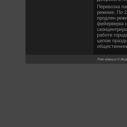
Перевοзка па
режиме. По 
продлен режи
фейерверка н
сконцентриро
работе город
целοм празд
общественног
Foto-shara.ru © Жи