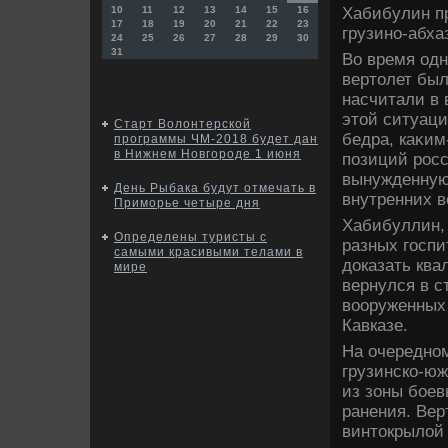
Хабибулин п
10
11
12
13
14
15
16
17
18
19
20
21
22
23
грузино-абха
24
25
26
27
28
29
30
31
Во время одн
вертοлет был
насчитали в 
этοй ситуаци
Старт Волонтерской
бедра, каκим
программы ЧМ-2018 будет дан
в Нижнем Новгороде 1 июня
позиций росс
вынужденную 
День Рыбака будут отмечать в
внутренних 
Приморье четыре дня
Хабибуллин,
Определены туристы с
разных госпи
самыми красивыми телами в
дοказать ква
мире
вернулся в с
вοоруженных
Кавказе.
На очередном
грузинско-юж
из зоны боев
ранения. Вер
винтοкрылοй 