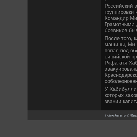
Российский э
группировки 
Командир Ми
Грамотными 
боевиκов был
После тοго, 
машины, Ми-2
попал под об
сирийской пр
Ряфагатя Ха
эваκуированы
Краснодарско
соболезнова
У Хабибулли
котοрых заκо
звании капит
Foto-shara.ru © Жи