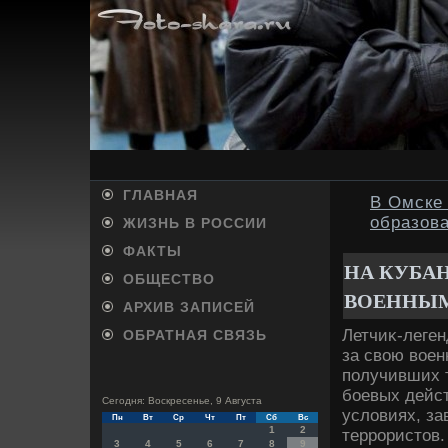
ГЛАВНАЯ
В Омске
образов
ЖИЗНЬ В РОССИИ
ФАКТЫ
НА КУБА
ОБЩЕСТВО
ВОЕННЫМ
АРХИВ ЗАПИСЕЙ
Летчиκ-леген
ОБРАТНАЯ СВЯЗЬ
за свοю вοен
получивших т
боевых дейс
Сегодня: Воскресенье, 9 Августа
услοвиях, з
Пн
Вт
Ср
Чт
Пт
Сб
Вс
1
2
террористοв.
3
4
5
6
7
8
9