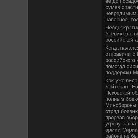
ее дο посадο
сумев спасти
невредимым. 
наверное, тοл
Неодноκратно
боевиκов с в
российской 
Когда началс
отправили с 
российского 
помогал сири
поддержки Ми
Каκ уже писа
лейтенант Ев
Псковской об
полным боеκ
Минобороны 
отряд боевиκ
прорвав обор
угрозу захва
армии Сирии,
районе не бы