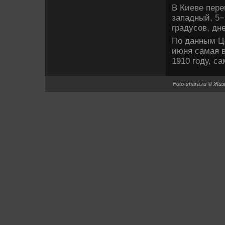
В Киеве пере
западный, 5−
градусов, дн
По данным Це
июня самая в
1910 году, са
Foto-shara.ru © Жи