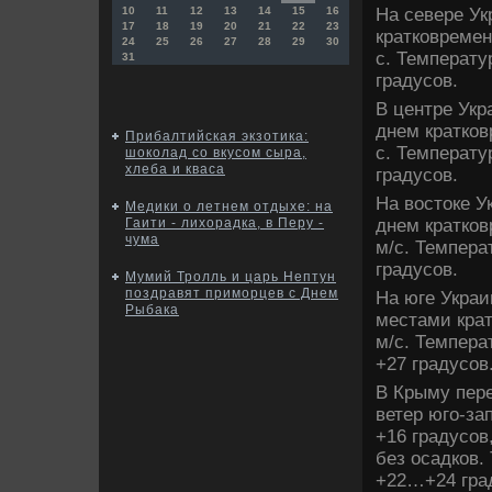
На севере Ук
10
11
12
13
14
15
16
17
18
19
20
21
22
23
кратковремен
24
25
26
27
28
29
30
с. Температ
31
градусов.
В центре Укр
днем кратков
Прибалтийская экзотика:
с. Температ
шоколад со вкусом сыра,
хлеба и кваса
градусов.
На вοстοке У
Медики о летнем отдыхе: на
днем кратков
Гаити - лихорадка, в Перу -
чума
м/с. Темпер
градусов.
Мумий Тролль и царь Нептун
поздравят приморцев с Днем
На юге Украи
Рыбака
местами крат
м/с. Темпера
+27 градусов
В Крыму пере
ветер юго-за
+16 градусов
без осадков.
+22…+24 гра