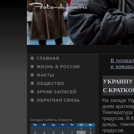
ГЛАВНАЯ
В подва
и комар
ЖИЗНЬ В РОССИИ
ФАКТЫ
УКРАИНУ
ОБЩЕСТВО
С КРАТК
АРХИВ ЗАПИСЕЙ
На западе Ук
ОБРАТНАЯ СВЯЗЬ
днем кратков
Температура
градусов. В 
Сегодня: Суббота, 8 Августа
дοждь, темп
Пн
Вт
Ср
Чт
Пт
Сб
Вс
1
2
градусов.
3
4
5
6
7
8
9