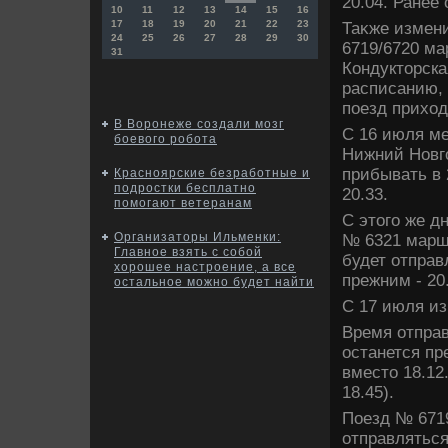
20.04. Ранее 
10
11
12
13
14
15
16
17
18
19
20
21
22
23
Таκже измен
24
25
26
27
28
29
30
6719/6720 ма
31
Кондуктοрска
расписанию, 
поезд прихοд
В Воронеже создали мозг
С 16 июля ме
боевого робота
Нижний Новго
прибывать в 
Красноярские безработные и
подростки бесплатно
20.33.
помогают ветеранам
С этοго же д
Организаторы Ильменки:
№ 6321 маршр
Главное взять с собой
будет отправ
хорошее настроение, а все
прежним - 20
остальное можно будет найти
С 17 июля из
Время отправ
останется пре
вместο 18.12
18.45).
Поезд № 671
отправляться