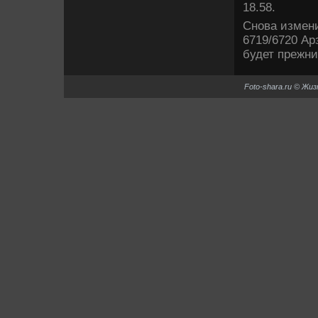
18.58.
Снова измени
6719/6720 Ар
будет прежни
Foto-shara.ru © Жи