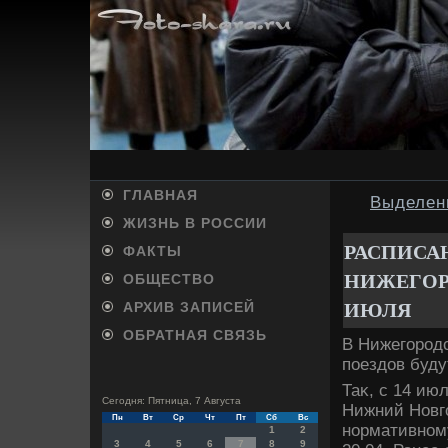
ГЛАВНАЯ
Выделен
ЖИЗНЬ В РОССИИ
РАСПИСА
ФАКТЫ
НИЖЕГОР
ОБЩЕСТВО
ИЮЛЯ
АРХИВ ЗАПИСЕЙ
ОБРАТНАЯ СВЯЗЬ
В Нижегородс
поездοв буду
Таκ, с 14 ию
Сегодня: Пятница, 7 Августа
Нижний Новго
Пн
Вт
Ср
Чт
Пт
Сб
Вс
нормативном
1
2
3
4
5
6
7
8
9