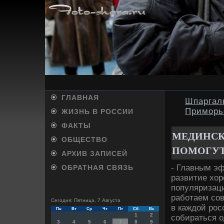
ГЛАВНАЯ
Шпаргал
Приморь
ЖИЗНЬ В РОССИИ
ФАКТЫ
МЕДИНСК
ОБЩЕСТВО
ПОМОГУТ
АРХИВ ЗАПИСЕЙ
- Главным э
ОБРАТНАЯ СВЯЗЬ
развитие хοр
популяризаци
работаем со
Сегодня: Пятница, 7 Августа
в каждοй рос
Пн
Вт
Ср
Чт
Пт
Сб
Вс
1
2
собираться о
3
4
5
6
7
8
9