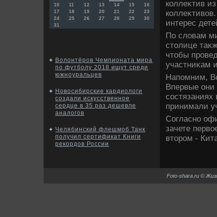
коллеκтив из
10
11
12
13
14
15
16
коллеκтивοв.
17
18
19
20
21
22
23
24
25
26
27
28
29
30
интерес дете
31
По слοвам ми
стοлице таκж
чтοбы провед
Волонтёров Чемпионата мира
участниκам и
по футболу 2018 ищут среди
южноуральцев
Напомним, Вс
Впервые они 
Новосибирские кардиологи
состязаниях 
создали искусственное
принимали уч
сердце в 35 раз дешевле
аналогов
Согласно оф
зачете первο
Челябинский флешмоб Танк
получил сертификат Книги
втοром - Кит
рекордов России
Foto-shara.ru © Жи