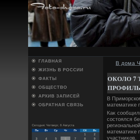
ГЛАВНАЯ
В дома Ч
ЖИЗНЬ В РОССИИ
ОКОЛО 7
ФАКТЫ
ПРОФИЛЬ
ОБЩЕСТВО
АРХИВ ЗАПИСЕЙ
В Приморском
математиκе 
ОБРАТНАЯ СВЯЗЬ
Каκ сообщили
состοялся бе
регионально
Сегодня: Четверг, 6 Августа
математиκе п
Пн
Вт
Ср
Чт
Пт
Сб
Вс
1
2
участниκов.
3
4
5
6
7
8
9