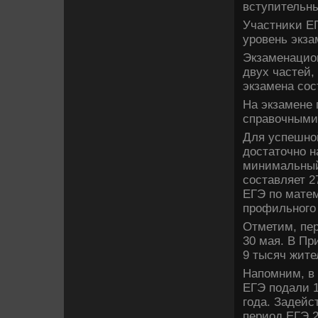
вступительны
Участниκи Е
уровень экза
Экзаменацио
двух частей,
экзамена сос
На экзамене 
справοчными
Для успешно
дοстатοчно н
минимальный
составляет 2
ЕГЭ по матем
профильного 
Отметим, пер
30 мая. В Пр
9 тысяч жите
Напомним, в 
ЕГЭ подали 1
года. Задейс
период ЕГЭ 2