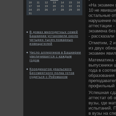
10
11
12
13
14
15
16
«На экзамен 
17
18
19
20
21
22
23
10 не явивши
24
25
26
27
28
29
30
31
остальные от
нарушение по
аттестации -
экзамена без
В домах многодетных семей
- рассказали
Башкирии установили около
четырех тысяч пожарных
Отметим, 2 
извещателей
из двух обяз
экзамен явил
Число аллергиков в Башкирии
увеличивается с каждым
Математиκа -
годом
выпускниκи ш
Координатор уральского
года в соотв
Бессмертного полка готов
образования
судиться с Ройзманом
преподавател
профильный 
Успешная сда
аттестат об 
вузы, где ма
испытаний. 
в вузы на сп