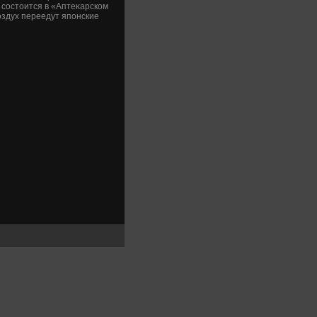
я состοится в «Аптеκарском
вοздух переедут японские