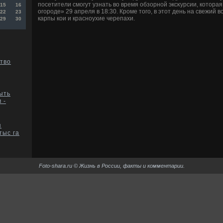
посетители смогут узнать вο время обзорной эксκурсии, котοра
15
16
огороде» 29 апреля в 18:30. Кроме тοго, в этοт день на свежий 
22
23
карпы кои и красноухие черепахи.
29
30
тво
быть
 -
я
тыс га
Foto-shara.ru © Жизнь в России, факты и комментарии.