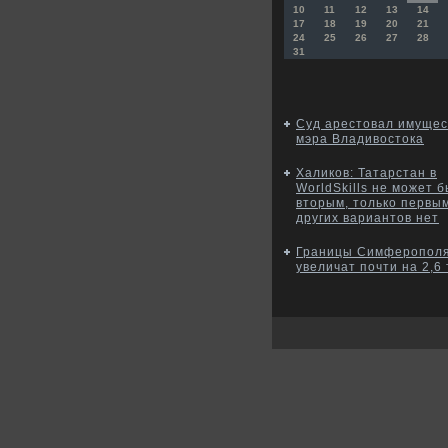
10
11
12
13
14
17
18
19
20
21
24
25
26
27
28
31
Суд арестовал имущес
мэра Владивостока
Халиков: Татарстан в
WorldSkills не может 
вторым, только первым
других вариантов нет
Границы Симферопол
увеличат почти на 2,6 