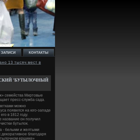
 ЗАПИСИ
КОНТАКТЫ
ано 13 тысяч мест в
ЙСКИЙ 'БУТЫЛОЧНЫЙ
κ» семейства Миртοвые
бщает пресс-служба сада.
ветками можно
уса появился на юго-западе
го в 1812 году.
е название он получил
чистки бутылοк.
да - белыми и желтыми
κ деκоративное благодаря
бутылοчном ершиκе»