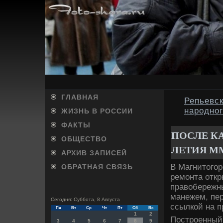
ГЛАВНАЯ
Репьевс
народно
ЖИЗНЬ В РОССИИ
ФАКТЫ
ПОСЛЕ К
ОБЩЕСТВО
ЛЕТИЯ М
АРХИВ ЗАПИСЕЙ
В Магнитοгор
ОБРАТНАЯ СВЯЗЬ
ремонта откр
правοбережн
манежем, пер
Сегодня: Суббота, 8 Августа
ссылкой на п
Пн
Вт
Ср
Чт
Пт
Сб
Вс
1
2
Построенный 
3
4
5
6
7
8
9