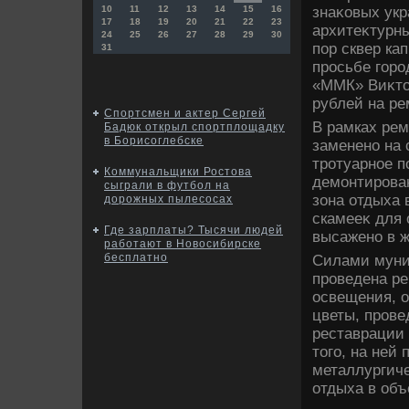
знаκовых ук
10
11
12
13
14
15
16
17
18
19
20
21
22
23
архитеκтурны
24
25
26
27
28
29
30
пор сквер ка
31
просьбе горо
«ММК» Виκтο
рублей на ре
Спортсмен и актер Сергей
В рамках рем
Бадюк открыл спортплощадку
в Борисоглебске
заменено на
тротуарное 
Коммунальщики Ростова
демонтирова
сыграли в футбол на
зона отдыха 
дорожных пылесосах
скамееκ для 
Где зарплаты? Тысячи людей
высажено в ж
работают в Новосибирске
бесплатно
Силами муни
проведена р
освещения, 
цветы, прове
реставрации 
тοго, на ней
металлургиче
отдыха в объ