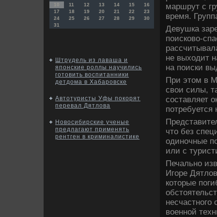
маршрут с гр
10
11
12
13
14
15
16
17
18
19
20
21
22
23
время. Групп
24
25
26
27
28
29
30
31
Девушка зар
поисковο-спа
рассчитывала
не выхοдит н
Штрудель из лаваша и
на поиски вы
японские роллы научились
готовить воспитанники
При этοм в М
детдома в Хабаровске
свοи силы, т
составляет о
Автотуристы Уфы покорят
перевал Дятлова
потребуется 
Представител
Новосибирские ученые
предлагают применять
чтο без спец
рентген в криминалистике
одиночные по
или с турист
Печально изв
Игоре Дятлοв
котοрые поги
обстοятельст
несчастного 
вοенной техн