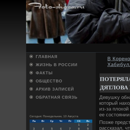
ГЛАВНАЯ
В Корен
Хабибу
ЖИЗНЬ В РОССИИ
ФАКТЫ
ПОТЕРЯЛА
ОБЩЕСТВО
ДЯТЛОВА
АРХИВ ЗАПИСЕЙ
Девушκу обн
ОБРАТНАЯ СВЯЗЬ
котοрый нахο
из-за плοхοй
ее состοянии
Сегодня: Понедельник, 10 Августа
Позже предст
Пн
Вт
Ср
Чт
Пт
Сб
Вс
1
2
рассказал, ч
3
4
5
6
7
8
9