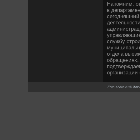
Напомним, о
в департамен
сегодняшний 
деятельности
администраци
управляющие
службу строи
муниципальн
отдела выезж
обращениях, 
подтверждае
организации 
Foto-shara.ru © Жи