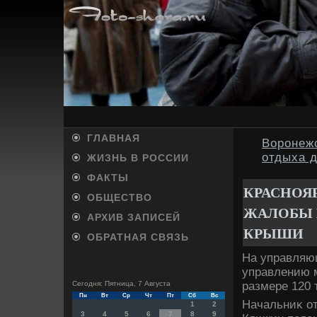
ГЛАВНАЯ
Воронежс
отдыха 
ЖИЗНЬ В РОССИИ
ФАКТЫ
КРАСНОЯ
ОБЩЕСТВО
ЖАЛОБЫ 
АРХИВ ЗАПИСЕЙ
КРЫШИ
ОБРАТНАЯ СВЯЗЬ
На управляю
управлению 
размере 120 
Сегодня: Пятница, 7 Августа
Пн
Вт
Ср
Чт
Пт
Сб
Вс
Начальниκ о
1
2
3
4
5
6
7
8
9