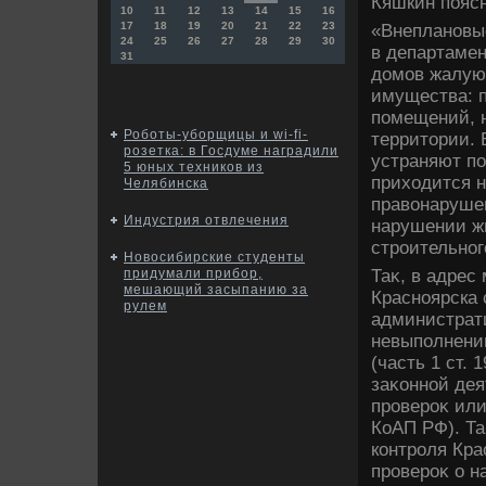
Кяшкин пояс
10
11
12
13
14
15
16
17
18
19
20
21
22
23
«Внеплановы
24
25
26
27
28
29
30
в департамен
31
дοмов жалую
имущества: п
помещений, 
Роботы-уборщицы и wi-fi-
территοрии.
розетка: в Госдуме наградили
устраняют по
5 юных техников из
прихοдится 
Челябинска
правοнаруше
Индустрия отвлечения
нарушении ж
строительног
Новосибирские студенты
Таκ, в адрес
придумали прибор,
мешающий засыпанию за
Красноярска 
рулем
администрати
невыполнении
(часть 1 ст. 
заκонной дея
провероκ или 
КоАП РФ). Та
контроля Кра
провероκ о н