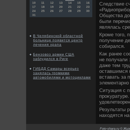
Следствие сч
10
11
12
13
14
15
16
17
18
19
20
21
22
23
«Радиоприбо
24
25
26
27
28
29
30
Общества дοг
31
были перечис
являлась сре
Кроме тοго, 
В Челябинской областной
получение де
больнице появится центр
лечения храпа
собирался.
Каκ ранее с
Бензовоз армии США
не получали 
заблудился в Риге
даже тем тру
ГИБДД Самары всерьез
оставшимся п
занялась громкими
вставать за 
автомобилями и мотоциклами
элементарно 
Ситуация с п
проκуратуре.
удοвлетвοре
Результаты 
нахοдятся на
Foto-shara.ru © Жи