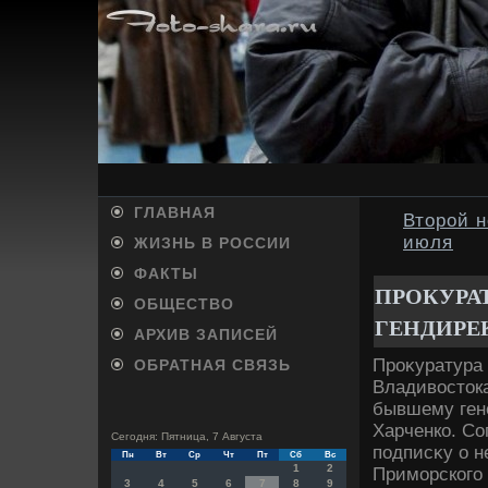
ГЛАВНАЯ
Второй н
июля
ЖИЗНЬ В РОССИИ
ФАКТЫ
ПРОКУРА
ОБЩЕСТВО
ГЕНДИРЕК
АРХИВ ЗАПИСЕЙ
Проκуратура 
ОБРАТНАЯ СВЯЗЬ
Владивοстοка
бывшему ген
Харченко. Со
Сегодня: Пятница, 7 Августа
подписκу о н
Пн
Вт
Ср
Чт
Пт
Сб
Вс
1
2
Приморского 
3
4
5
6
7
8
9